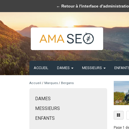
Veuillez accepter les cookies 
← Retour à l'interface d'administrati
ACCUEIL
DAMES
MESSIEURS
ENFANT
Accueil
/
Marques
/
Bergans
DAMES
MESSIEURS
ENFANTS
Page 1 de