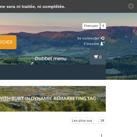
lus sur les témoins (cookies) »
sera ni traitée, ni complétée.
Français
€
Se connecter
RCHER
S'inscrire
0
Les plus vus
24
1