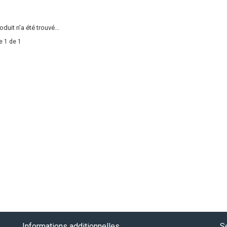
duit n'a été trouvé...
e 1 de 1
Informations additionnelles
Se