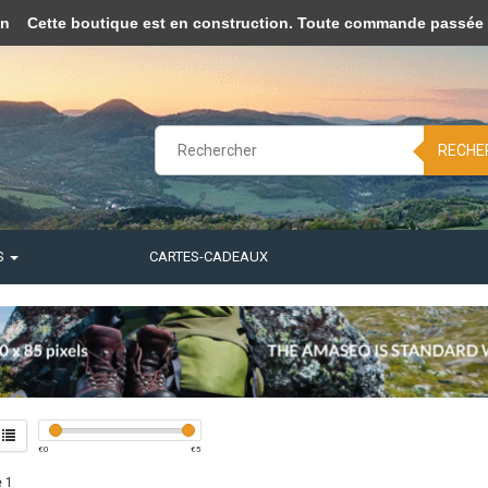
afin de rendre ce site plus fonctionnel. D'accord?
Oui
Non
En savoir p
on
Cette boutique est en construction. Toute commande passée ne 
RECHE
S
CARTES-CADEAUX
€
0
€
5
 1