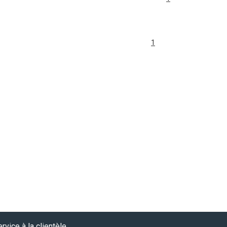
1
rvice à la clientèle