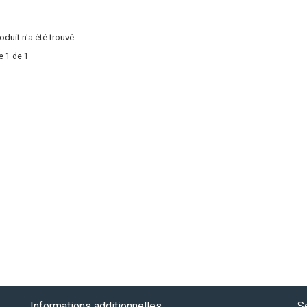
duit n'a été trouvé...
e 1 de 1
Informations additionnelles
Se