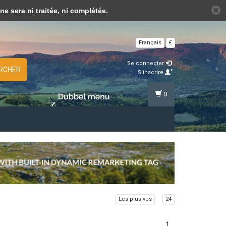
lus sur les témoins (cookies) »
sera ni traitée, ni complétée.
Français
€
Se connecter
RCHER
S'inscrire
0
Les plus vus
24
1