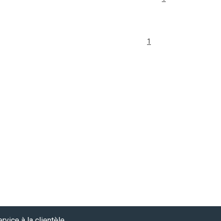
1
rvice à la clientèle