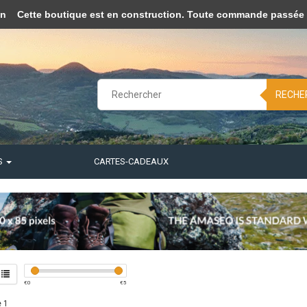
afin de rendre ce site plus fonctionnel. D'accord?
Oui
Non
En savoir p
on
Cette boutique est en construction. Toute commande passée ne 
RECHE
S
CARTES-CADEAUX
€
0
€
5
 1