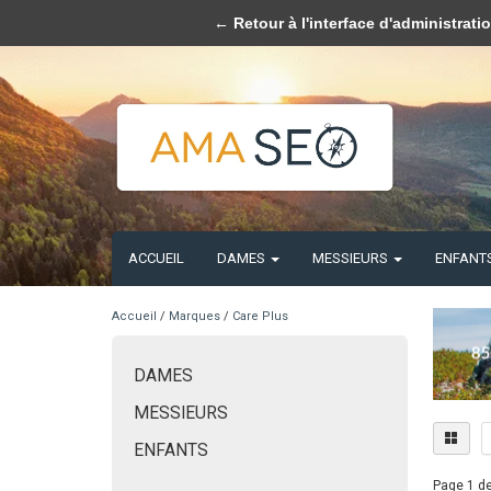
Veuillez accepter les cookies 
← Retour à l'interface d'administrati
ACCUEIL
DAMES
MESSIEURS
ENFANT
Accueil
/
Marques
/
Care Plus
DAMES
MESSIEURS
ENFANTS
Page 1 de