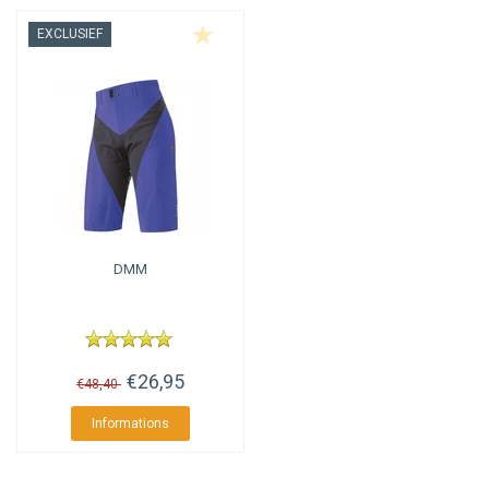
EXCLUSIEF
DMM
€26,95
€48,40
Informations