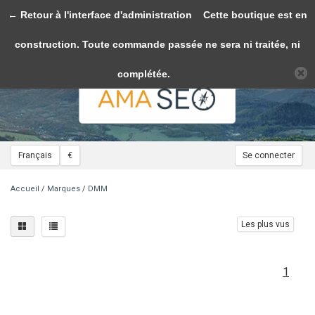
← Retour à l'interface d'administration
Toggle
Cette boutique est en
navigation
construction. Toute commande passée ne sera ni traitée, ni
Veuillez accepter les cookies afin de rendre ce site plus fonctionnel. D'accord?
Oui
Non
En savoir plus sur les témoins (cookies) »
complétée.
Français
€
Se connecter
Accueil
/
Marques
/
DMM
Les plus vus
1