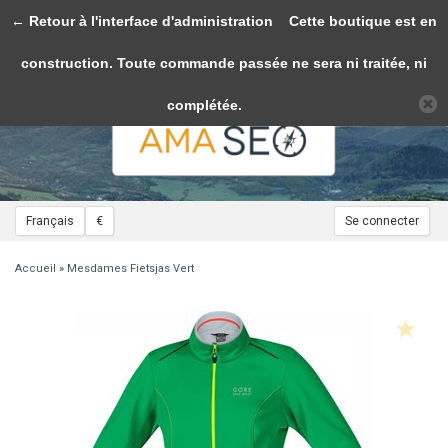
← Retour à l'interface d'administration
Toggle
Cette boutique est en
navigation
construction. Toute commande passée ne sera ni traitée, ni
Veuillez accepter les cookies afin de rendre ce site plus fonctionnel. D'accord?
Oui
Non
En savoir plus sur les témoins (cookies) »
complétée.
Français
€
Se connecter
Accueil
»
Mesdames Fietsjas Vert