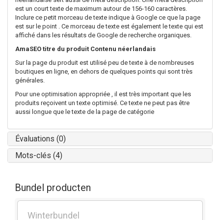
est un court texte de maximum autour
de
156-160 caractères.
Inclure ce petit morceau de texte indique
à
Google ce que
la
page
est sur
​​le point
. Ce morceau de texte est également le texte qui est
affiché dans les résultats de Google de recherche organiques.
AmaSEO titre du produit Contenu néerlandais
Sur la page du produit est utilisé peu
de
texte à
de
nombreuses
boutiques
en
ligne,
en
dehors de quelques points qui sont très
générales.
Pour
une
optimisation appropriée
,
il est très important que les
produits reçoivent un texte optimisé. Ce texte ne peut pas être
aussi longue que le texte de la page de catégorie
Évaluations (0)
Mots-clés (4)
Bundel producten
Winterbundel