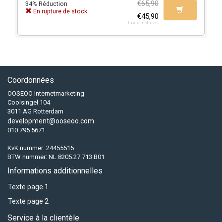
€65,90
34% Réduction
En rupture de stock
€45,90
Taxes incluses
Coordonnées
OOSEOO Internetmarketing
Coolsingel 104
3011 AG Rotterdam
development@ooseoo.com
010 795 5671
KvK nummer: 24455515
BTW nummer: NL 8205.27.713.B01
Informations additionnelles
Texte page 1
Texte page 2
Service à la clientèle