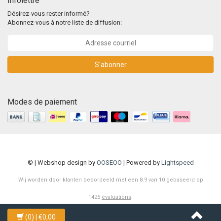
Infolettre
Désirez-vous rester informé?
Abonnez-vous à notre liste de diffusion:
S'abonner
Modes de paiement
© | Webshop design by
OOSEOO
| Powered by
Lightspeed
Wij worden door klanten beoordeeld met een
8.9
van
10
gebaseerd op
1425
évaluations
.
(0)
| €0,00