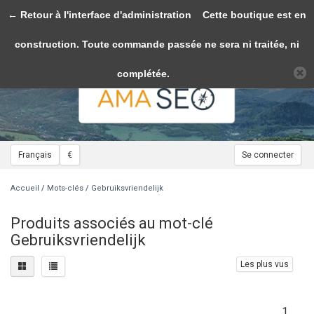
← Retour à l'interface d'administration
Toggle
Cette boutique est en
navigation
construction. Toute commande passée ne sera ni traitée, ni
Veuillez accepter les cookies afin de rendre ce site plus fonctionnel. D'accord?
Oui
Non
En savoir plus sur les témoins (cookies) »
complétée.
Français
€
Se connecter
Accueil
/
Mots-clés
/
Gebruiksvriendelijk
Produits associés au mot-clé
Gebruiksvriendelijk
Les plus vus
1