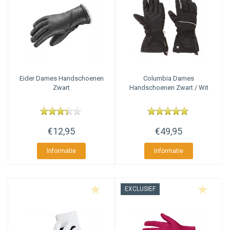
organische posities te behalen in zoekmachines.
AmaSEO Categorie overige aspecten
Naast de juiste categorie titel, een goede meta description en een tekst
zijn er nog andere aspecten die meespelen bij de optimalisatie van een
pagina. Zo is het bijvoorbeeld niet verstandig om tags te tonen op de
Eider
Dames Handschoenen
Columbia
Dames
categoriepagina (dan komen er teveel verschillende termen bij,
Zwart
Handschoenen Zwart / Wit
waardoor de focus zoek raakt).
€12,95
€49,95
Informatie
Informatie
EXCLUSIEF