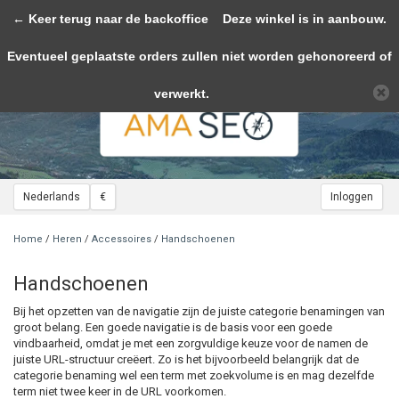
← Keer terug naar de backoffice
Toggle
Deze winkel is in aanbouw.
navigation
Eventueel geplaatste orders zullen niet worden gehonoreerd of
Wij slaan cookies op om onze website te verbeteren. Is dat akkoord?
Ja
Nee
Meer over cookies »
verwerkt.
Nederlands
€
Inloggen
Home
/
Heren
/
Accessoires
/
Handschoenen
Handschoenen
Bij het opzetten van de navigatie zijn de juiste categorie benamingen van
groot belang. Een goede navigatie is de basis voor een goede
vindbaarheid, omdat je met een zorgvuldige keuze voor de namen de
juiste URL-structuur creëert. Zo is het bijvoorbeeld belangrijk dat de
categorie benaming wel een term met zoekvolume is en mag dezelfde
term niet twee keer in de URL voorkomen.