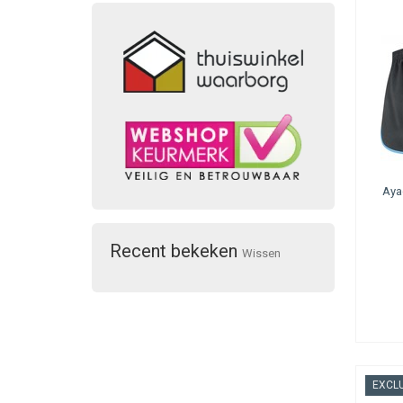
AmaSEO 
Naast de 
meespelen
categorie
Aya
Recent bekeken
Wissen
EXCLU