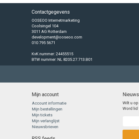
Contactgegevens
OOSEOO Internetmarketing
Coolsingel 104
3011 AG Rotterdam
development@ooseoo.com
010 795 5671
KvK nummer: 24455515
BTW nummer: NL 8205.27.713.B01
Mijn account
Nieuws
Wilt u op
Account informatie
Word lid 
Mijn bestellingen
Mijn tickets
Mijn verlanglijst
Nieuwsbrieven
RSS feeds