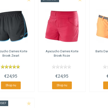
Categorie overige aspecten
juiste categorie titel, een goede meta description en een tekst zijn er nog an
 bij de optimalisatie van een pagina. Zo is het bijvoorbeeld niet verstandig 
pagina (dan komen er teveel verschillende termen bij, waardoor de focus zoek
cucho
Dames Korte
Ayacucho
Dames Korte
Barts
Dam
Broek Zwart
Broek Roze
€24,95
€24,95
Shop nu
Shop nu
SIEF