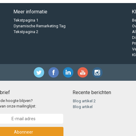
Meer informatie
K
Tekstpagina 1
B
Dynamische Remarketing Tag
O
Tekstpagina 2
A
Di
Pr
Ve
Kl
brief
Recente berichten
 de hoogte blijven?
Blog artikel 2
van onze mailinglijst:
Blog artikel
Abonneer