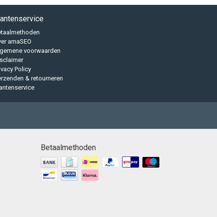
lantenservice
etaalmethoden
ver amaSEO
lgemene voorwaarden
sclaimer
ivacy Policy
rzenden & retourneren
antenservice
Betaalmethoden