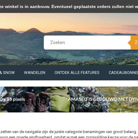
kies op om onze website te verbeteren. Is dat akkoord?
Ja
Nee
Meer 
winkel is in aanbouw. Eventueel geplaatste orders zullen niet 
Z
 & SNOW
WANDELEN
ONTDEK ALLE FEATURES
CADEAUBONNE
pzetten van de navigatie zijn de juiste categorie benamingen van groot belang.
 voor een goede vindbaarheid, omdat je met een zorgvuldige keuze voor de na