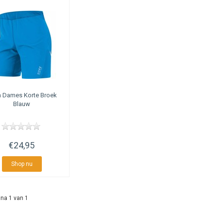
h
Dames Korte Broek
Blauw
€24,95
Shop nu
na 1 van 1