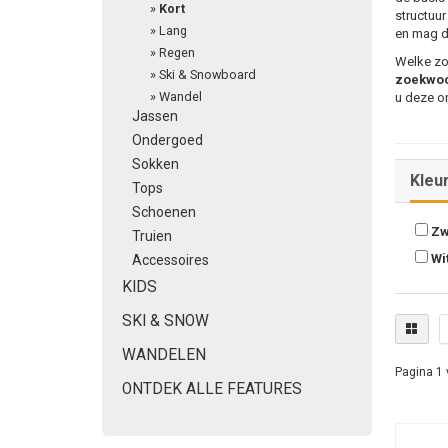
»
Kort
structuur
»
Lang
en mag d
»
Regen
Welke zo
»
Ski & Snowboard
zoekwo
»
Wandel
u deze o
Jassen
Ondergoed
AmaSEO 
Sokken
Nadat de 
Kleu
Tops
te optim
voor zoe
Schoenen
ranken.
Zw
Truien
Wi
Accessoires
AmaSEO 
KIDS
Een geop
het belan
SKI & SNOW
belangrij
WANDELEN
Let dus 
Pagina 1 
wat de in
ONTDEK ALLE FEATURES
woorden,
zoekmac