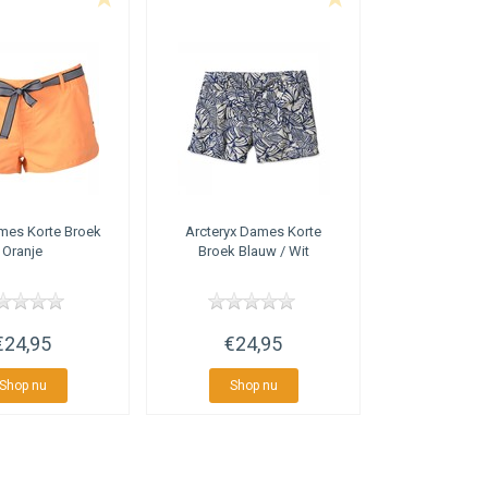
dere aspecten die
om tags te tonen op de
 raakt).
es Korte Broek
Arcteryx
Dames Korte
Oranje
Broek Blauw / Wit
€24,95
€24,95
Shop nu
Shop nu