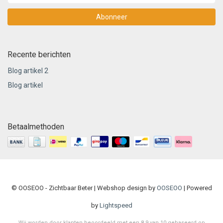
Abonneer
Recente berichten
Blog artikel 2
Blog artikel
Betaalmethoden
© OOSEOO - Zichtbaar Beter | Webshop design by
OOSEOO
| Powered
by
Lightspeed
Wij worden door klanten beoordeeld met een
8.9
van
10
gebaseerd op