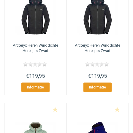
organische posities te behalen in zoekmachines.
AmaSEO Categorie overige aspecten
Naast de juiste categorie titel, een goede meta description en een tekst
zijn er nog andere aspecten die meespelen bij de optimalisatie van een
pagina. Zo is het bijvoorbeeld niet verstandig om tags te tonen op de
Arcteryx
Heren Winddichte
Arcteryx
Heren Winddichte
categoriepagina (dan komen er teveel verschillende termen bij,
Herenjas Zwart
Herenjas Zwart
waardoor de focus zoek raakt).
€119,95
€119,95
Informatie
Informatie