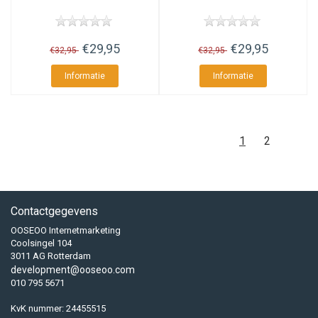
€29,95
€29,95
€32,95
€32,95
Informatie
Informatie
1
2
Contactgegevens
OOSEOO Internetmarketing
Coolsingel 104
3011 AG Rotterdam
development@ooseoo.com
010 795 5671
KvK nummer: 24455515