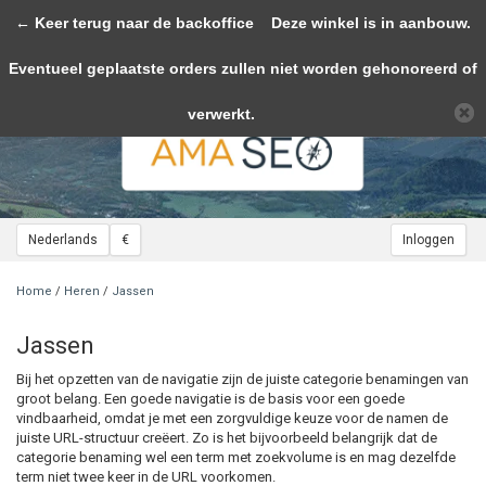
← Keer terug naar de backoffice
Toggle
Deze winkel is in aanbouw.
navigation
Eventueel geplaatste orders zullen niet worden gehonoreerd of
Wij slaan cookies op om onze website te verbeteren. Is dat akkoord?
Ja
Nee
Meer over cookies »
verwerkt.
Nederlands
€
Inloggen
Home
/
Heren
/
Jassen
Jassen
Bij het opzetten van de navigatie zijn de juiste categorie benamingen van
groot belang. Een goede navigatie is de basis voor een goede
vindbaarheid, omdat je met een zorgvuldige keuze voor de namen de
juiste URL-structuur creëert. Zo is het bijvoorbeeld belangrijk dat de
categorie benaming wel een term met zoekvolume is en mag dezelfde
term niet twee keer in de URL voorkomen.