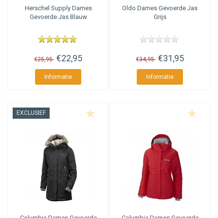
Herschel Supply
Dames
Oldo
Dames Gevoerde Jas
Gevoerde Jas Blauw
Grijs
€22,95
€31,95
€25,95
€34,95
Informatie
Informatie
EXCLUSIEF
Columbia
Dames Gevoerde
Columbia
Dames Gevoerde