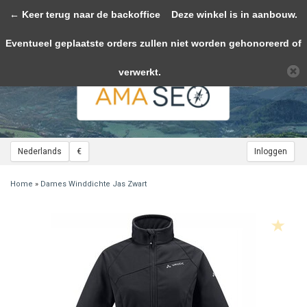
← Keer terug naar de backoffice
Toggle
Deze winkel is in aanbouw.
navigation
Eventueel geplaatste orders zullen niet worden gehonoreerd of
Wij slaan cookies op om onze website te verbeteren. Is dat akkoord?
Ja
Nee
Meer over cookies »
verwerkt.
Nederlands
€
Inloggen
Home
»
Dames Winddichte Jas Zwart