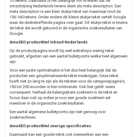
70 tekens. Daarnaast is het belangrijk om te weten dat de
omschrijving Nederlands tevens dient als meta description. Een
meta description is een klein stukje tekst van maximaal rond de
156-160 tekens. Onder andere dit kleine stukje tekst vertelt Google
waar de desbetreffende pagina over gaat. Dit stukje tekst is tevens
de tekst die wordt getoond in de organische zoekresultaten van
Google.
AmaSEO producttitel Inhoud Nederlands
Op de productpagina wordt bij veel webshops weinig tekst
gebruikt, afgezien van een aantal bulletpoints welke heel algemeen
zijn.
Voor een juiste optimalisatie is het dus heel belangrijk dat de
producten een geoptimaliseerde tekst meekrijgen. Deze tekst
hoeft niet zo lang te zijn als de teksten voor de categoriepagina’s,
150 tot 200 woorden is hier voldoende. Ook hier geldt: wees
consequent. Herhaal de belangrijkste zoekterm in de tekst en
focus daar ook op indien je voor een goede zoekterm wil
meedoen in de organische zoekresultaten.
Een aantal algemene bulletpoints zijn niet genoeg voor
zoekmachines.
AmaSEO producttitel overige specificaties
Daarnaast kan een goede tekst ook meewerken aan een