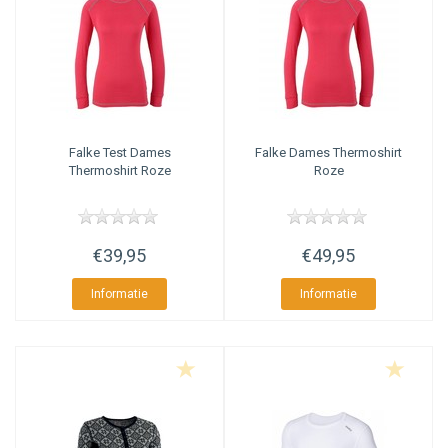
organische posities te behalen in zoekmachines.
AmaSEO Categorie overige aspecten
Naast de juiste categorie titel, een goede meta description en een tekst
zijn er nog andere aspecten die meespelen bij de optimalisatie van een
pagina. Zo is het bijvoorbeeld niet verstandig om tags te tonen op de
Falke
Test Dames
Falke
Dames Thermoshirt
categoriepagina (dan komen er teveel verschillende termen bij,
Thermoshirt Roze
Roze
waardoor de focus zoek raakt).
€39,95
€49,95
Informatie
Informatie