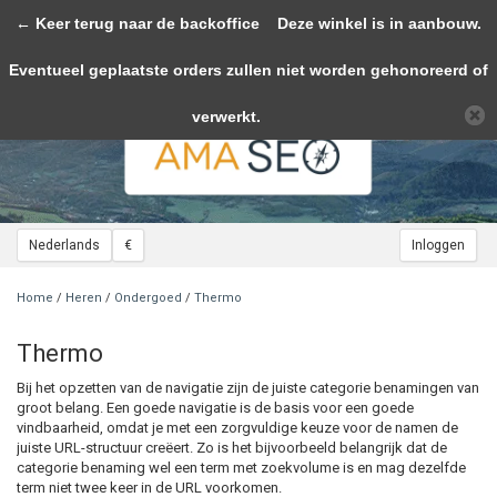
← Keer terug naar de backoffice
Toggle
Deze winkel is in aanbouw.
navigation
Eventueel geplaatste orders zullen niet worden gehonoreerd of
Wij slaan cookies op om onze website te verbeteren. Is dat akkoord?
Ja
Nee
Meer over cookies »
verwerkt.
Nederlands
€
Inloggen
Home
/
Heren
/
Ondergoed
/
Thermo
Thermo
Bij het opzetten van de navigatie zijn de juiste categorie benamingen van
groot belang. Een goede navigatie is de basis voor een goede
vindbaarheid, omdat je met een zorgvuldige keuze voor de namen de
juiste URL-structuur creëert. Zo is het bijvoorbeeld belangrijk dat de
categorie benaming wel een term met zoekvolume is en mag dezelfde
term niet twee keer in de URL voorkomen.