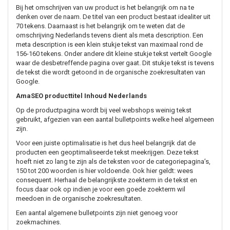
Bij het omschrijven van uw product is het belangrijk om na te
denken over de naam. De titel van een product bestaat idealiter uit
70 tekens. Daarnaast is het belangrijk om te weten dat de
omschrijving Nederlands tevens dient als meta description. Een
meta description is een klein stukje tekst van maximaal rond de
156-160 tekens. Onder andere dit kleine stukje tekst vertelt Google
waar de desbetreffende pagina over gaat. Dit stukje tekst is tevens
de tekst die wordt getoond in de organische zoekresultaten van
Google.
AmaSEO producttitel Inhoud Nederlands
Op de productpagina wordt bij veel webshops weinig tekst
gebruikt, afgezien van een aantal bulletpoints welke heel algemeen
zijn.
Voor een juiste optimalisatie is het dus heel belangrijk dat de
producten een geoptimaliseerde tekst meekrijgen. Deze tekst
hoeft niet zo lang te zijn als de teksten voor de categoriepagina’s,
150 tot 200 woorden is hier voldoende. Ook hier geldt: wees
consequent. Herhaal de belangrijkste zoekterm in de tekst en
focus daar ook op indien je voor een goede zoekterm wil
meedoen in de organische zoekresultaten.
Een aantal algemene bulletpoints zijn niet genoeg voor
zoekmachines.