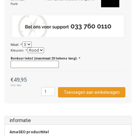
huis
Maat:
*
Kleuren:
*
Borduur tekst (maximaal 20 tekens lang):
*
€49,95
Incl. btw
Toevoegen aan winkelwagen
informatie
AmaSEO producttitel