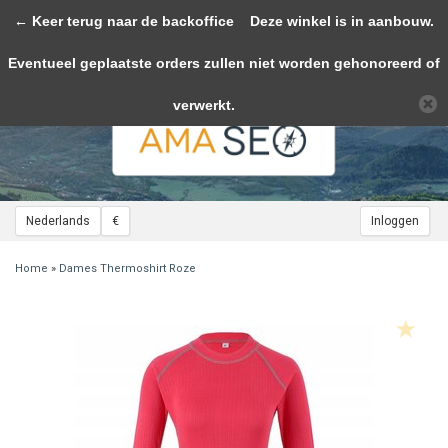
← Keer terug naar de backoffice
Toggle
Deze winkel is in aanbouw.
navigation
Eventueel geplaatste orders zullen niet worden gehonoreerd of
Wij slaan cookies op om onze website te verbeteren. Is dat akkoord?
Ja
Nee
Meer over cookies »
verwerkt.
Nederlands
€
Inloggen
Home
»
Dames Thermoshirt Roze