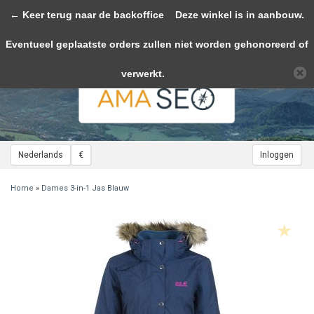
← Keer terug naar de backoffice
Toggle
Deze winkel is in aanbouw.
navigation
Eventueel geplaatste orders zullen niet worden gehonoreerd of
Wij slaan cookies op om onze website te verbeteren. Is dat akkoord?
Ja
Nee
Meer over cookies »
verwerkt.
Nederlands
€
Inloggen
Home
»
Dames 3-in-1 Jas Blauw