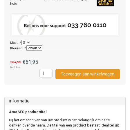
huis
Maat:
*
Kleuren:
*
€61,95
€64,95
Incl. btw
Toevoegen aan winkelwagen
informatie
AmaSEO producttitel
Bij het omschrijven van uw product is het belangrijk om na te
denken over de naam. De titel van een product bestaat idealiter uit