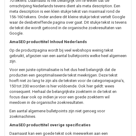
70 tekens. Daarnaast is het belangrijk om te weten dat de
omschrijving Nederlands tevens dient als meta description. Een
meta description is een klein stukje tekst van maximaal rond de
156-160 tekens. Onder andere dit kleine stukje tekst vertelt Google
waar de desbetreffende pagina over gaat. Dit stukje tekst is tevens
de tekst die wordt getoond in de organische zoekresultaten van
Google.
AmaSEO producttitel Inhoud Nederlands
Op de productpagina wordt bij veel webshops weinig tekst
gebruikt, afgezien van een aantal bulletpoints welke heel algemeen
zijn.
Voor een juiste optimalisatie is het dus heel belangrijk dat de
producten een geoptimaliseerde tekst meekrijgen. Deze tekst
hoeft niet zo lang te zijn als de teksten voor de categoriepagina’s,
150 tot 200 woorden is hier voldoende. Ook hier geldt: wees
consequent. Herhaal de belangrijkste zoekterm in de tekst en
focus daar ook op indien je voor een goede zoekterm wil
meedoen in de organische zoekresultaten.
Een aantal algemene bulletpoints zijn niet genoeg voor
zoekmachines.
AmaSEO producttitel overige specificaties
Daarnaast kan een goede tekst ook meewerken aan een