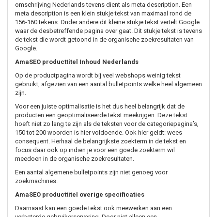
omschrijving Nederlands tevens dient als meta description. Een
meta description is een klein stukje tekst van maximaal rond de
156-160 tekens. Onder andere dit kleine stukje tekst vertelt Google
waar de desbetreffende pagina over gaat. Dit stukje tekst is tevens
de tekst die wordt getoond in de organische zoekresultaten van
Google.
AmaSEO producttitel Inhoud Nederlands
Op de productpagina wordt bij veel webshops weinig tekst
gebruikt, afgezien van een aantal bulletpoints welke heel algemeen
zijn.
Voor een juiste optimalisatie is het dus heel belangrijk dat de
producten een geoptimaliseerde tekst meekrijgen. Deze tekst
hoeft niet zo lang te zijn als de teksten voor de categoriepagina’s,
150 tot 200 woorden is hier voldoende. Ook hier geldt: wees
consequent. Herhaal de belangrijkste zoekterm in de tekst en
focus daar ook op indien je voor een goede zoekterm wil
meedoen in de organische zoekresultaten.
Een aantal algemene bulletpoints zijn niet genoeg voor
zoekmachines.
AmaSEO producttitel overige specificaties
Daarnaast kan een goede tekst ook meewerken aan een
verbeterde gebruikerservaring. Door niet alleen een