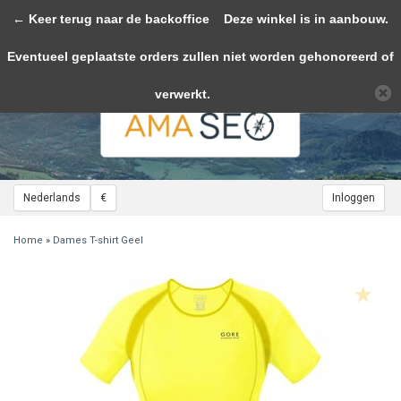
← Keer terug naar de backoffice
Toggle
Deze winkel is in aanbouw.
navigation
Eventueel geplaatste orders zullen niet worden gehonoreerd of
Wij slaan cookies op om onze website te verbeteren. Is dat akkoord?
Ja
Nee
Meer over cookies »
verwerkt.
Nederlands
€
Inloggen
Home
»
Dames T-shirt Geel