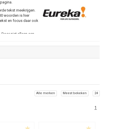
 pagina.
erde tekst meekrijgen.
200 woorden is hier
tekst en focus daar ook
Door niet alleen een
g met het merk en jouw
Alle merken
Meest bekeken
24
1