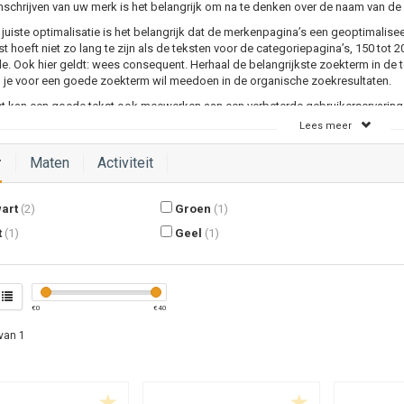
mschrijven van uw merk is het belangrijk om na te denken over de naam van de
juiste optimalisatie is het belangrijk dat de merkenpagina’s een geoptimalise
t hoeft niet zo lang te zijn als de teksten voor de categoriepagina’s, 150 tot 
. Ook hier geldt: wees consequent. Herhaal de belangrijkste zoekterm in de 
n je voor een goede zoekterm wil meedoen in de organische zoekresultaten.
t kan een goede tekst ook meewerken aan een verbeterde gebruikerservaring. 
iseerde maar ook een leuke tekst te schrijven krijgen bezoekers meer feelin
Lees meer
.
r
Maten
Activiteit
art
(2)
Groen
(1)
t
(1)
Geel
(1)
€
0
€
40
van 1