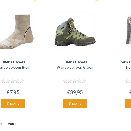
Eureka
Dames
Eureka
Dames
Eureka
D
ndelsokken Bruin
Wandelschoen Groen
Tru
€7,95
€39,95
Shop nu
Shop nu
na 1 van 1