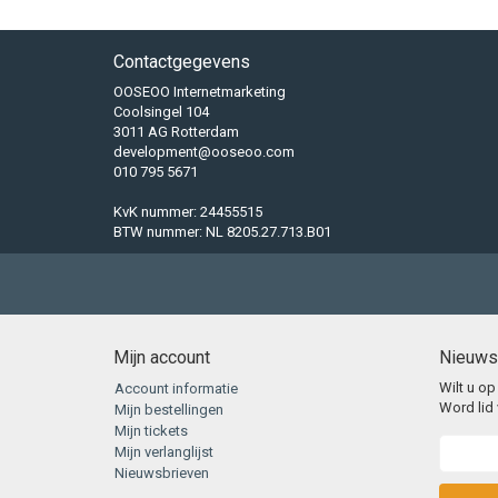
Contactgegevens
OOSEOO Internetmarketing
Coolsingel 104
3011 AG Rotterdam
development@ooseoo.com
010 795 5671
KvK nummer: 24455515
BTW nummer: NL 8205.27.713.B01
Mijn account
Nieuws
Wilt u op
Account informatie
Word lid 
Mijn bestellingen
Mijn tickets
Mijn verlanglijst
Nieuwsbrieven