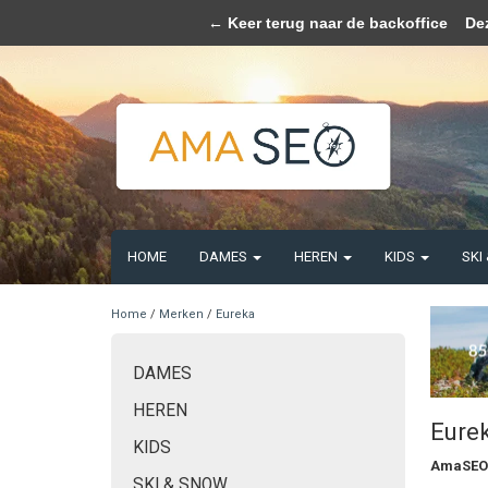
Wij slaan coo
← Keer terug naar de backoffice
Deze 
HOME
DAMES
HEREN
KIDS
SKI
Home
/
Merken
/
Eureka
DAMES
HEREN
Eure
KIDS
AmaSEO
SKI & SNOW