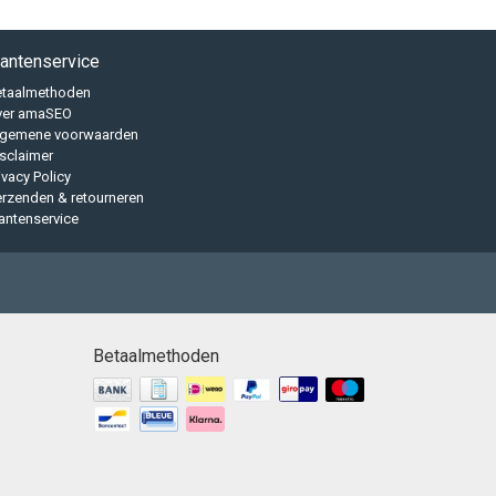
lantenservice
etaalmethoden
ver amaSEO
lgemene voorwaarden
sclaimer
ivacy Policy
rzenden & retourneren
antenservice
Betaalmethoden