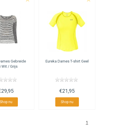
ames Gebreide
Eureka
Dames T-shirt Geel
i Wit / Grijs
€29,95
€21,95
Shop nu
Shop nu
1