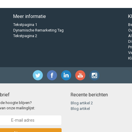
Meer informatie
K
Tekstpagina 1
B
Dynamische Remarketing Tag
O
Tekstpagina 2
A
Di
Pr
Ve
Kl
brief
Recente berichten
 de hoogte blijven?
Blog artikel 2
van onze mailinglijst:
Blog artikel