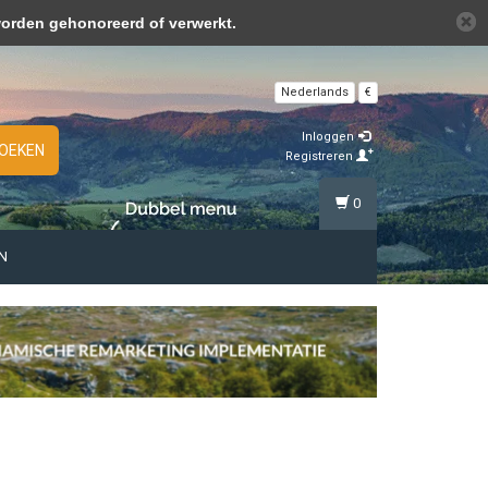
over cookies »
worden gehonoreerd of verwerkt.
Nederlands
€
Inloggen
OEKEN
Registreren
0
N