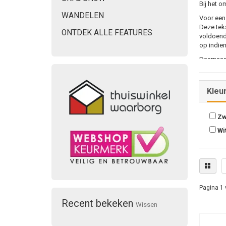
Bij het o
WANDELEN
Voor een 
Deze teks
ONTDEK ALLE FEATURES
voldoende
op indie
Daarnaas
geoptimal
webshop
Kleu
Zw
Wi
Pagina 1 
Recent bekeken
Wissen