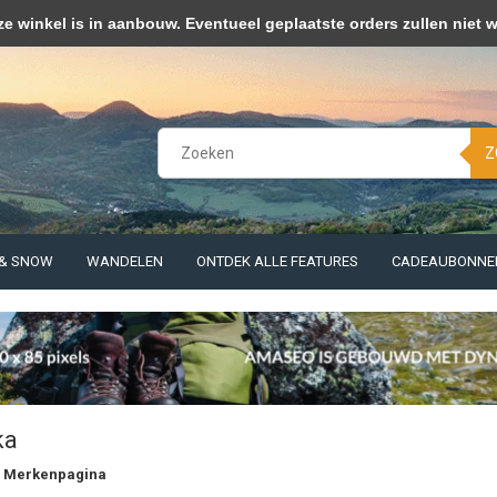
kies op om onze website te verbeteren. Is dat akkoord?
Ja
Nee
Meer 
winkel is in aanbouw. Eventueel geplaatste orders zullen niet 
Z
 & SNOW
WANDELEN
ONTDEK ALLE FEATURES
CADEAUBONNE
ka
 Merkenpagina