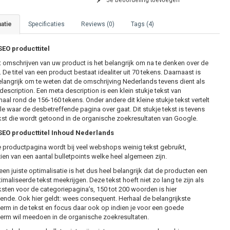
Je beoordeling toevoegen
atie
Specificaties
Reviews (0)
Tags (4)
EO producttitel
et omschrijven van uw product is het belangrijk om na te denken over de
De titel van een product bestaat idealiter uit 70 tekens. Daarnaast is
elangrijk om te weten dat de omschrijving Nederlands tevens dient als
description. Een meta description is een klein stukje tekst van
aal rond de 156-160 tekens. Onder andere dit kleine stukje tekst vertelt
e waar de desbetreffende pagina over gaat. Dit stukje tekst is tevens
kst die wordt getoond in de organische zoekresultaten van Google.
EO producttitel Inhoud Nederlands
 productpagina wordt bij veel webshops weinig tekst gebruikt,
ien van een aantal bulletpoints welke heel algemeen zijn.
een juiste optimalisatie is het dus heel belangrijk dat de producten een
imaliseerde tekst meekrijgen. Deze tekst hoeft niet zo lang te zijn als
ksten voor de categoriepagina’s, 150 tot 200 woorden is hier
ende. Ook hier geldt: wees consequent. Herhaal de belangrijkste
erm in de tekst en focus daar ook op indien je voor een goede
erm wil meedoen in de organische zoekresultaten.