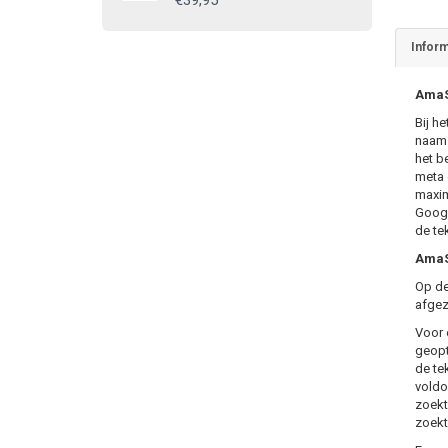
€39,95
Inform
AmaS
Bij h
naam. 
het b
meta 
maxim
Googl
de te
AmaS
Op de
afgez
Voor 
geopt
de te
voldo
zoekt
zoekt