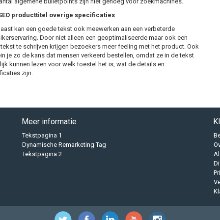
antal algemene bulletpoints zijn niet genoeg voor zoekmachines.
O producttitel overige specificaties
aast kan een goede tekst ook meewerken aan een verbeterde
ikerservaring. Door niet alleen een geoptimaliseerde maar ook een
 tekst te schrijven krijgen bezoekers meer feeling met het product. Ook
ein je zo de kans dat mensen verkeerd bestellen, omdat ze in de tekst
ijk kunnen lezen voor welk toestel het is, wat de details en
icaties zijn.
Meer informatie
K
Tekstpagina 1
B
Dynamische Remarketing Tag
O
Tekstpagina 2
A
Di
Pr
Ve
Kl