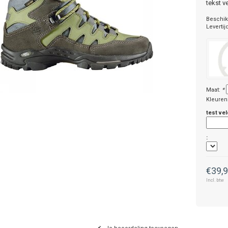
tekst v
Beschik
Levertij
Maat:
*
Kleuren
test vel
:
€39,
Incl. btw