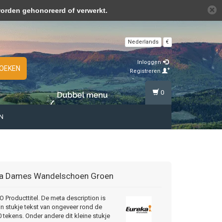
over cookies »
worden gehonoreerd of verwerkt.
Nederlands
€
Inloggen
OEKEN
Registreren
0
N
a
Dames Wandelschoen Groen
Producttitel. De meta description is
in stukje tekst van ongeveer rond de
 tekens. Onder andere dit kleine stukje