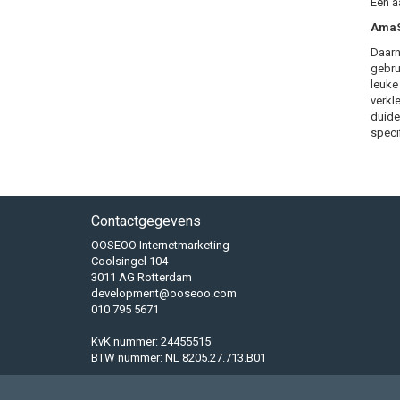
Een a
AmaSE
Daarn
gebru
leuke
verkl
duidel
specif
Contactgegevens
OOSEOO Internetmarketing
Coolsingel 104
3011 AG Rotterdam
development@ooseoo.com
010 795 5671
KvK nummer: 24455515
BTW nummer: NL 8205.27.713.B01