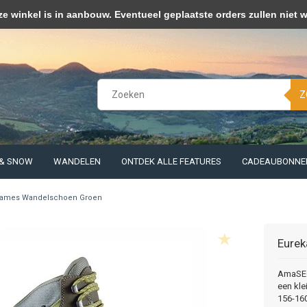
kies op om onze website te verbeteren. Is dat akkoord?
Ja
Nee
Meer 
winkel is in aanbouw. Eventueel geplaatste orders zullen niet 
Z
 & SNOW
WANDELEN
ONTDEK ALLE FEATURES
CADEAUBONNE
ames Wandelschoen Groen
Eurek
AmaSEO 
een kle
156-160