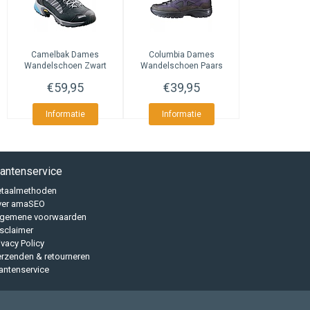
Camelbak
Dames
Columbia
Dames
Wandelschoen Zwart
Wandelschoen Paars
€59,95
€39,95
Informatie
Informatie
lantenservice
etaalmethoden
ver amaSEO
lgemene voorwaarden
sclaimer
ivacy Policy
rzenden & retourneren
antenservice