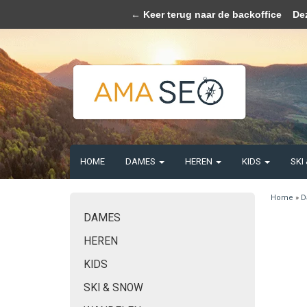
Wij slaan coo
← Keer terug naar de backoffice
Deze 
HOME
DAMES
HEREN
KIDS
SKI
Home
»
D
DAMES
HEREN
KIDS
SKI & SNOW