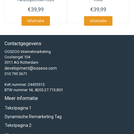
Hardloopschoen Roze
Rood
€39,99
€39,99
Informatie
Informatie
Contactgegevens
OOSEOO Internetmarketing
Coolsingel 104
3011 AG Rotterdam
development@ooseoo.com
010 795 5671
KvK nummer: 24455515
BTW nummer: NL 8205.27.713.B01
Meer informatie
Tekstpagina 1
Dynamische Remarketing Tag
Tekstpagina 2