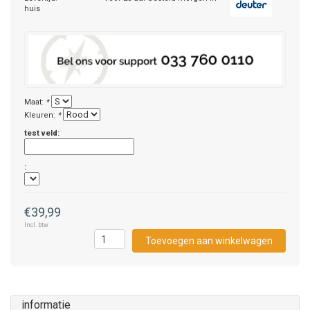
huis
Maat:
*
Kleuren:
*
test veld:
:
€39,99
Incl. btw
Toevoegen aan winkelwagen
informatie