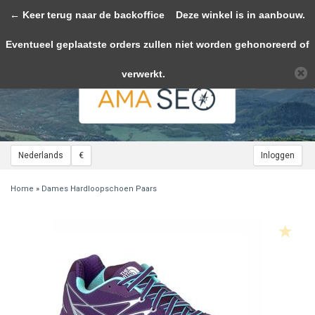
← Keer terug naar de backoffice
Toggle
Deze winkel is in aanbouw.
navigation
Eventueel geplaatste orders zullen niet worden gehonoreerd of
Wij slaan cookies op om onze website te verbeteren. Is dat akkoord?
Ja
Nee
Meer over cookies »
verwerkt.
Nederlands
€
Inloggen
Home
»
Dames Hardloopschoen Paars