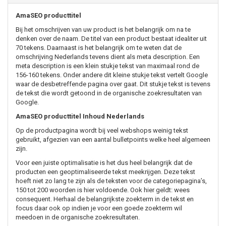
AmaSEO producttitel
Bij het omschrijven van uw product is het belangrijk om na te
denken over de naam. De titel van een product bestaat idealiter uit
70 tekens. Daarnaast is het belangrijk om te weten dat de
omschrijving Nederlands tevens dient als meta description. Een
meta description is een klein stukje tekst van maximaal rond de
156-160 tekens. Onder andere dit kleine stukje tekst vertelt Google
waar de desbetreffende pagina over gaat. Dit stukje tekst is tevens
de tekst die wordt getoond in de organische zoekresultaten van
Google.
AmaSEO producttitel Inhoud Nederlands
Op de productpagina wordt bij veel webshops weinig tekst
gebruikt, afgezien van een aantal bulletpoints welke heel algemeen
zijn.
Voor een juiste optimalisatie is het dus heel belangrijk dat de
producten een geoptimaliseerde tekst meekrijgen. Deze tekst
hoeft niet zo lang te zijn als de teksten voor de categoriepagina’s,
150 tot 200 woorden is hier voldoende. Ook hier geldt: wees
consequent. Herhaal de belangrijkste zoekterm in de tekst en
focus daar ook op indien je voor een goede zoekterm wil
meedoen in de organische zoekresultaten.