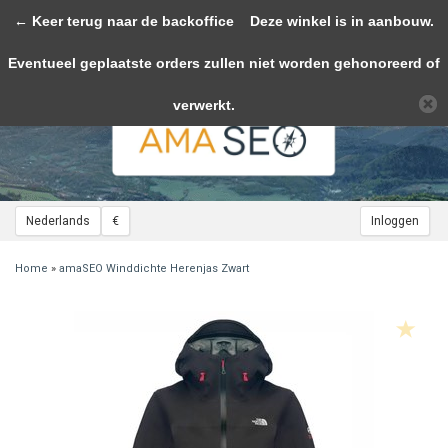
← Keer terug naar de backoffice
Toggle
Deze winkel is in aanbouw.
navigation
Eventueel geplaatste orders zullen niet worden gehonoreerd of
Wij slaan cookies op om onze website te verbeteren. Is dat akkoord?
Ja
Nee
Meer over cookies »
verwerkt.
Nederlands
€
Inloggen
Home
»
amaSEO Winddichte Herenjas Zwart