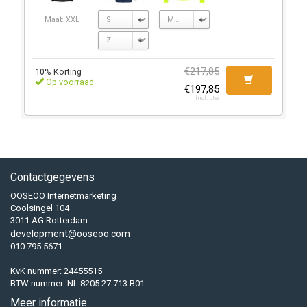
Maat: XXL
€217,85
10% Korting
Op voorraad
€197,85
Incl. btw
Contactgegevens
OOSEOO Internetmarketing
Coolsingel 104
3011 AG Rotterdam
development@ooseoo.com
010 795 5671
KvK nummer: 24455515
BTW nummer: NL 8205.27.713.B01
Meer informatie