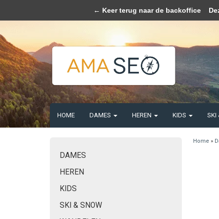
Wij slaan coo
← Keer terug naar de backoffice
Deze 
HOME
DAMES
HEREN
KIDS
SKI
Home
»
D
DAMES
HEREN
KIDS
SKI & SNOW