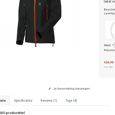
tekst v
Beschik
Levertij
Maat:
*
Kleuren
€26,95
Incl. btw
Je beoordeling toevoegen
atie
Specificaties
Reviews (1)
Tags (4)
EO producttitel