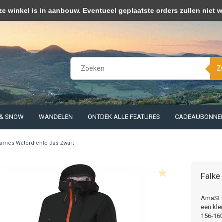
kies op om onze website te verbeteren. Is dat akkoord?
Ja
Nee
Meer 
winkel is in aanbouw. Eventueel geplaatste orders zullen niet 
Z
 & SNOW
WANDELEN
ONTDEK ALLE FEATURES
CADEAUBONNE
ames Waterdichte Jas Zwart
Falke
AmaSEO 
een kle
156-160