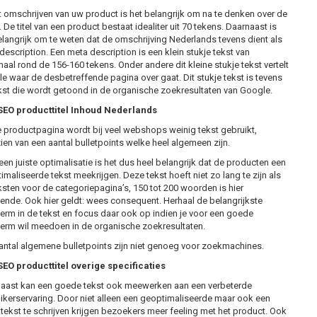
et omschrijven van uw product is het belangrijk om na te denken over de
De titel van een product bestaat idealiter uit 70 tekens. Daarnaast is
elangrijk om te weten dat de omschrijving Nederlands tevens dient als
description. Een meta description is een klein stukje tekst van
aal rond de 156-160 tekens. Onder andere dit kleine stukje tekst vertelt
e waar de desbetreffende pagina over gaat. Dit stukje tekst is tevens
kst die wordt getoond in de organische zoekresultaten van Google.
EO producttitel Inhoud Nederlands
 productpagina wordt bij veel webshops weinig tekst gebruikt,
ien van een aantal bulletpoints welke heel algemeen zijn.
een juiste optimalisatie is het dus heel belangrijk dat de producten een
imaliseerde tekst meekrijgen. Deze tekst hoeft niet zo lang te zijn als
ksten voor de categoriepagina’s, 150 tot 200 woorden is hier
ende. Ook hier geldt: wees consequent. Herhaal de belangrijkste
erm in de tekst en focus daar ook op indien je voor een goede
erm wil meedoen in de organische zoekresultaten.
antal algemene bulletpoints zijn niet genoeg voor zoekmachines.
O producttitel overige specificaties
aast kan een goede tekst ook meewerken aan een verbeterde
ikerservaring. Door niet alleen een geoptimaliseerde maar ook een
 tekst te schrijven krijgen bezoekers meer feeling met het product. Ook