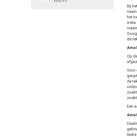
€26,95
Bij h
naam. 
het b
meta 
maxim
Googl
de te
AmaS
Op de
afgez
Voor 
geopt
de te
voldo
zoekt
zoekt
Een a
AmaSE
Daarn
gebru
leuke