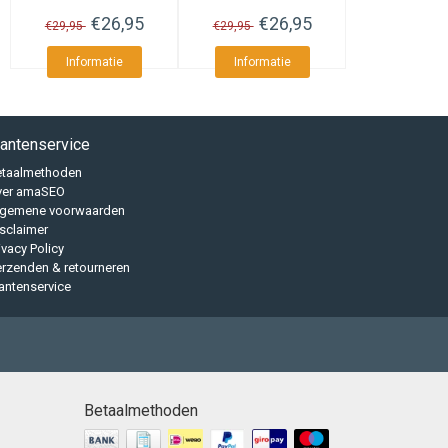
Wit
€26,95
€26,95
€29,95
€29,95
Informatie
Informatie
lantenservice
etaalmethoden
ver amaSEO
lgemene voorwaarden
sclaimer
ivacy Policy
rzenden & retourneren
antenservice
Betaalmethoden