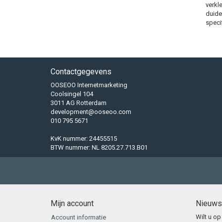
verkl
duidel
specif
Contactgegevens
OOSEOO Internetmarketing
Coolsingel 104
3011 AG Rotterdam
development@ooseoo.com
010 795 5671
KvK nummer: 24455515
BTW nummer: NL 8205.27.713.B01
Mijn account
Nieuws
Wilt u op
Account informatie