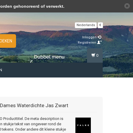
over cookies »
worden gehonoreerd of verwerkt.
Nederlands
€
Inloggen
OEKEN
Registreren
0
N
Dames Waterdichte Jas Zwart
Producttitel. De meta description is
in stukje tekst van ongeveer rond de
 tekens. Onder andere dit kleine stukje