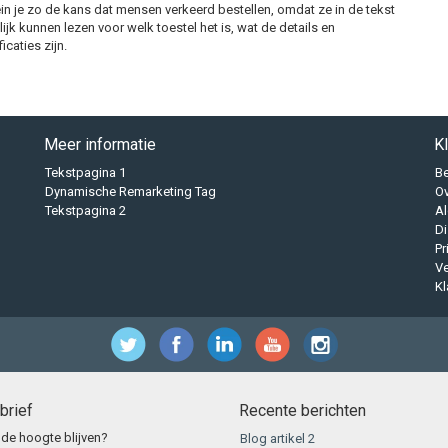
ein je zo de kans dat mensen verkeerd bestellen, omdat ze in de tekst
ijk kunnen lezen voor welk toestel het is, wat de details en
icaties zijn.
Meer informatie
K
Tekstpagina 1
B
Dynamische Remarketing Tag
O
Tekstpagina 2
A
Di
Pr
Ve
Kl
brief
Recente berichten
 de hoogte blijven?
Blog artikel 2