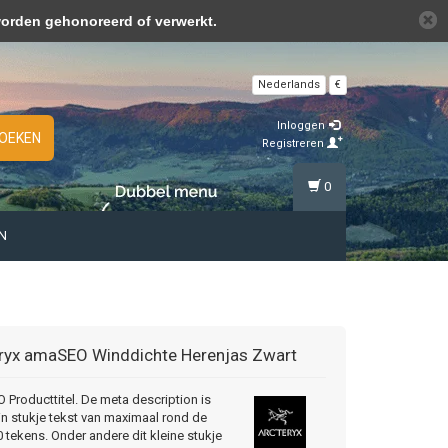
over cookies »
worden gehonoreerd of verwerkt.
Nederlands
€
Inloggen
OEKEN
Registreren
0
N
ryx
amaSEO Winddichte Herenjas Zwart
Producttitel. De meta description is
in stukje tekst van maximaal rond de
 tekens. Onder andere dit kleine stukje