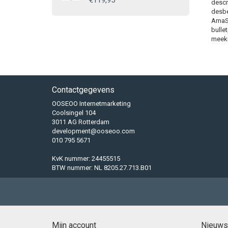
€119,95
descr
desbe
AmaSE
bulle
meekr
Contactgegevens
OOSEOO Internetmarketing
Coolsingel 104
3011 AG Rotterdam
development@ooseoo.com
010 795 5671
KvK nummer: 24455515
BTW nummer: NL 8205.27.713.B01
Mijn account
Nieuws