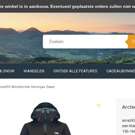
kies op om onze website te verbeteren. Is dat akkoord?
Ja
Nee
Meer 
winkel is in aanbouw. Eventueel geplaatste orders zullen niet 
Z
 & SNOW
WANDELEN
ONTDEK ALLE FEATURES
CADEAUBONNE
maSEO Winddichte Herenjas Zwart
Arcte
amaSEO 
een kle
156-160