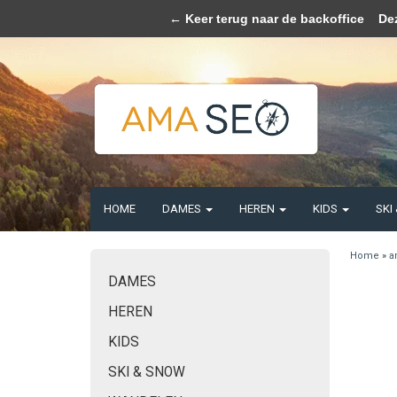
Wij slaan coo
← Keer terug naar de backoffice
Deze 
HOME
DAMES
HEREN
KIDS
SKI
Home
»
a
DAMES
HEREN
KIDS
SKI & SNOW