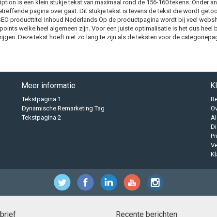
iption is een klein stukje tekst van maximaal rond de 156-160 tekens. Onder and
treffende pagina over gaat. Dit stukje tekst is tevens de tekst die wordt get
O producttitel Inhoud Nederlands Op de productpagina wordt bij veel websho
tpoints welke heel algemeen zijn. Voor een juiste optimalisatie is het dus heel
ijgen. Deze tekst hoeft niet zo lang te zijn als de teksten voor de categoriepa
Meer informatie
K
Tekstpagina 1
B
Dynamische Remarketing Tag
O
Tekstpagina 2
A
Di
Pr
Ve
Kl
brief
Recente berichten