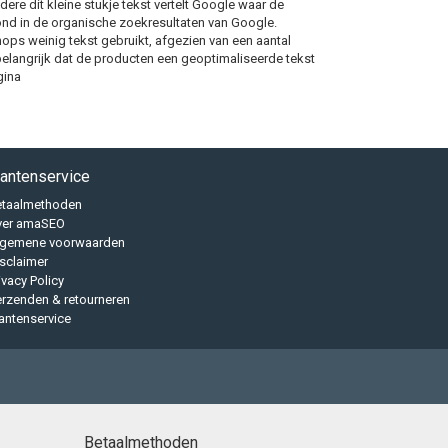
ere dit kleine stukje tekst vertelt Google waar de
oond in de organische zoekresultaten van Google.
ps weinig tekst gebruikt, afgezien van een aantal
 belangrijk dat de producten een geoptimaliseerde tekst
gina
lantenservice
etaalmethoden
ver amaSEO
lgemene voorwaarden
sclaimer
ivacy Policy
rzenden & retourneren
antenservice
Betaalmethoden