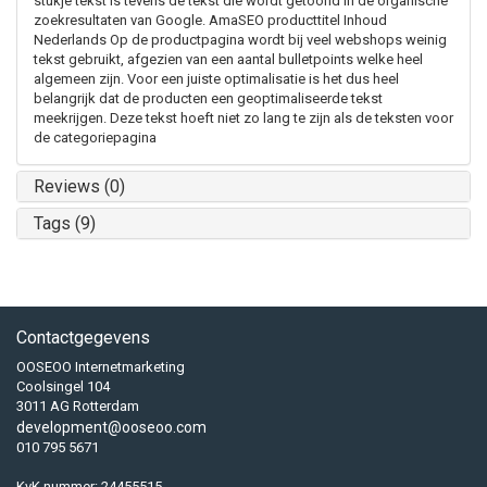
stukje tekst is tevens de tekst die wordt getoond in de organische
zoekresultaten van Google. AmaSEO producttitel Inhoud
Nederlands Op de productpagina wordt bij veel webshops weinig
tekst gebruikt, afgezien van een aantal bulletpoints welke heel
algemeen zijn. Voor een juiste optimalisatie is het dus heel
belangrijk dat de producten een geoptimaliseerde tekst
meekrijgen. Deze tekst hoeft niet zo lang te zijn als de teksten voor
de categoriepagina
Reviews (0)
Tags (9)
Contactgegevens
OOSEOO Internetmarketing
Coolsingel 104
3011 AG Rotterdam
development@ooseoo.com
010 795 5671
KvK nummer: 24455515