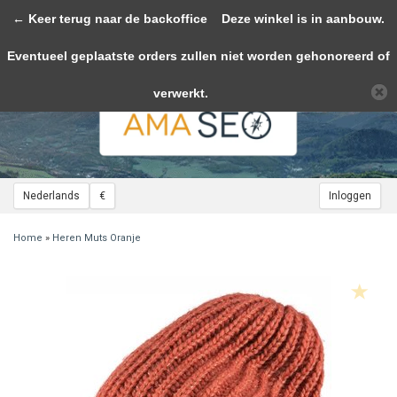
← Keer terug naar de backoffice
Toggle
Deze winkel is in aanbouw.
navigation
Eventueel geplaatste orders zullen niet worden gehonoreerd of
Wij slaan cookies op om onze website te verbeteren. Is dat akkoord?
Ja
Nee
Meer over cookies »
verwerkt.
Nederlands
€
Inloggen
Home
»
Heren Muts Oranje