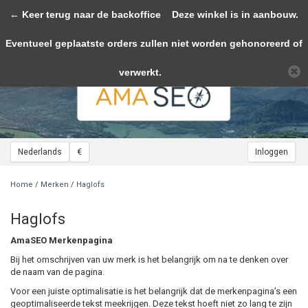
← Keer terug naar de backoffice
Toggle
Deze winkel is in aanbouw.
navigation
Eventueel geplaatste orders zullen niet worden gehonoreerd of
Wij slaan cookies op om onze website te verbeteren. Is dat akkoord?
Ja
Nee
Meer over cookies »
verwerkt.
Nederlands
€
Inloggen
Home
/
Merken
/
Haglofs
Haglofs
AmaSEO Merkenpagina
Bij het omschrijven van uw merk is het belangrijk om na te denken over
de naam van de pagina.
Voor een juiste optimalisatie is het belangrijk dat de merkenpagina’s een
geoptimaliseerde tekst meekrijgen. Deze tekst hoeft niet zo lang te zijn