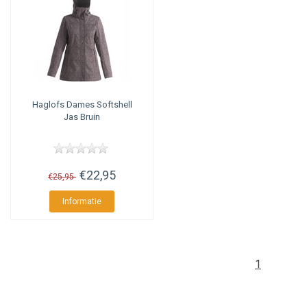
Haglofs
Dames Softshell
Jas Bruin
€22,95
€25,95
Informatie
1