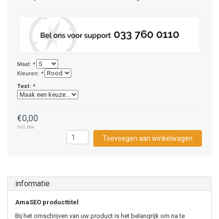
Maat:
*
Kleuren:
*
Test:
*
€0,00
Incl. btw
Toevoegen aan winkelwagen
informatie
AmaSEO producttitel
Bij het omschrijven van uw product is het belangrijk om na te