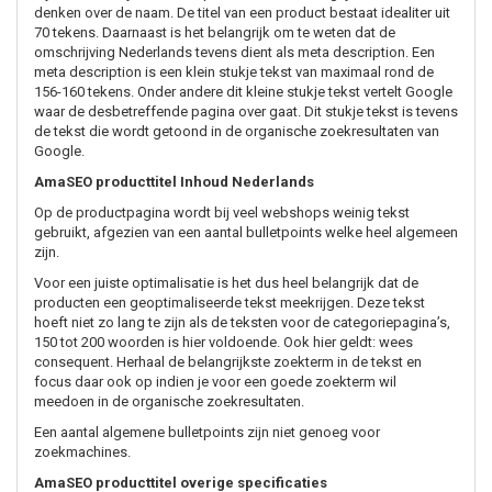
denken over de naam. De titel van een product bestaat idealiter uit
70 tekens. Daarnaast is het belangrijk om te weten dat de
omschrijving Nederlands tevens dient als meta description. Een
meta description is een klein stukje tekst van maximaal rond de
156-160 tekens. Onder andere dit kleine stukje tekst vertelt Google
waar de desbetreffende pagina over gaat. Dit stukje tekst is tevens
de tekst die wordt getoond in de organische zoekresultaten van
Google.
AmaSEO producttitel Inhoud Nederlands
Op de productpagina wordt bij veel webshops weinig tekst
gebruikt, afgezien van een aantal bulletpoints welke heel algemeen
zijn.
Voor een juiste optimalisatie is het dus heel belangrijk dat de
producten een geoptimaliseerde tekst meekrijgen. Deze tekst
hoeft niet zo lang te zijn als de teksten voor de categoriepagina’s,
150 tot 200 woorden is hier voldoende. Ook hier geldt: wees
consequent. Herhaal de belangrijkste zoekterm in de tekst en
focus daar ook op indien je voor een goede zoekterm wil
meedoen in de organische zoekresultaten.
Een aantal algemene bulletpoints zijn niet genoeg voor
zoekmachines.
AmaSEO producttitel overige specificaties