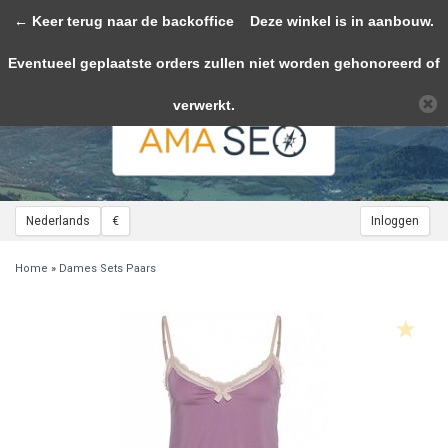
← Keer terug naar de backoffice
Toggle
Deze winkel is in aanbouw.
navigation
Eventueel geplaatste orders zullen niet worden gehonoreerd of
Wij slaan cookies op om onze website te verbeteren. Is dat akkoord?
Ja
Nee
Meer over cookies »
verwerkt.
Nederlands
€
Inloggen
Home
»
Dames Sets Paars