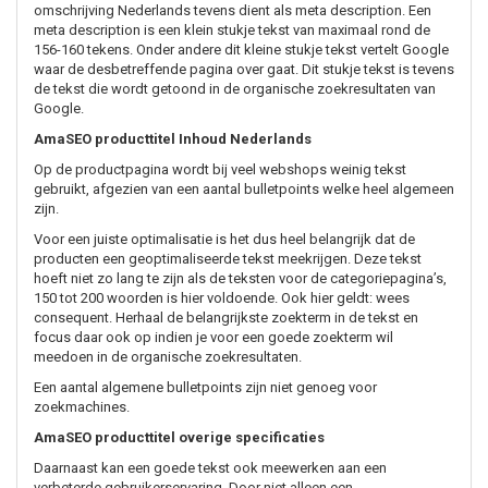
omschrijving Nederlands tevens dient als meta description. Een
meta description is een klein stukje tekst van maximaal rond de
156-160 tekens. Onder andere dit kleine stukje tekst vertelt Google
waar de desbetreffende pagina over gaat. Dit stukje tekst is tevens
de tekst die wordt getoond in de organische zoekresultaten van
Google.
AmaSEO producttitel Inhoud Nederlands
Op de productpagina wordt bij veel webshops weinig tekst
gebruikt, afgezien van een aantal bulletpoints welke heel algemeen
zijn.
Voor een juiste optimalisatie is het dus heel belangrijk dat de
producten een geoptimaliseerde tekst meekrijgen. Deze tekst
hoeft niet zo lang te zijn als de teksten voor de categoriepagina’s,
150 tot 200 woorden is hier voldoende. Ook hier geldt: wees
consequent. Herhaal de belangrijkste zoekterm in de tekst en
focus daar ook op indien je voor een goede zoekterm wil
meedoen in de organische zoekresultaten.
Een aantal algemene bulletpoints zijn niet genoeg voor
zoekmachines.
AmaSEO producttitel overige specificaties
Daarnaast kan een goede tekst ook meewerken aan een
verbeterde gebruikerservaring. Door niet alleen een