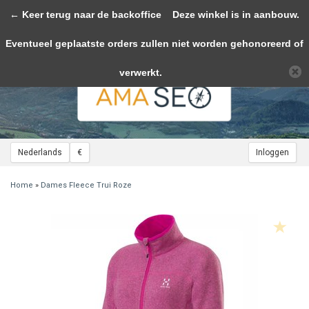
← Keer terug naar de backoffice
Toggle
Deze winkel is in aanbouw.
navigation
Eventueel geplaatste orders zullen niet worden gehonoreerd of
Wij slaan cookies op om onze website te verbeteren. Is dat akkoord?
Ja
Nee
Meer over cookies »
verwerkt.
Nederlands
€
Inloggen
Home
»
Dames Fleece Trui Roze