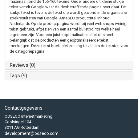
maximaal rond de 156-160 tekens. Onder andere dit kleine stukje
tekst vertelt Google waar de desbetreffende pagina over gaat. Dit
stukje tekst is tevens de tekst die wordt getoond in de organische
zoekresultaten van Google. AmaSEO producttitel Inhoud
Nederlands Op de productpagina wordt bij veel webshops weinig
tekst gebruikt, afgezien van een aantal bulletpoints welke heel
algemeen zijn. Voor een juiste optimalisatie is het dus heel
belangrijk dat de producten een geoptimaliseerde tekst
meekrijgen. Deze tekst hoeft niet zo lang te zijn als de teksten voor
de categoriepagina
Reviews (0)
Tags (9)
Contactgegevens
OOSEOO Internetmarketing
Coolsingel 104
3011 AG Rotterdam
development@ooseoo.com