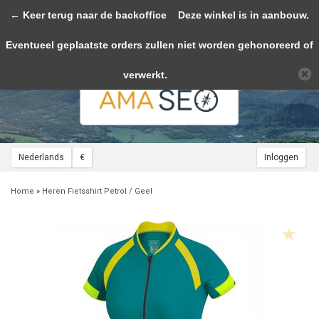
← Keer terug naar de backoffice
Toggle
Deze winkel is in aanbouw.
navigation
Eventueel geplaatste orders zullen niet worden gehonoreerd of
Wij slaan cookies op om onze website te verbeteren. Is dat akkoord?
Ja
Nee
Meer over cookies »
verwerkt.
Nederlands
€
Inloggen
Home
»
Heren Fietsshirt Petrol / Geel