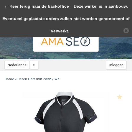
← Keer terug naar de backoffice
Toggle
Deze winkel is in aanbouw.
navigation
Eventueel geplaatste orders zullen niet worden gehonoreerd of
Wij slaan cookies op om onze website te verbeteren. Is dat akkoord?
Ja
Nee
Meer over cookies »
verwerkt.
Nederlands
€
Inloggen
Home
»
Heren Fietsshirt Zwart / Wit