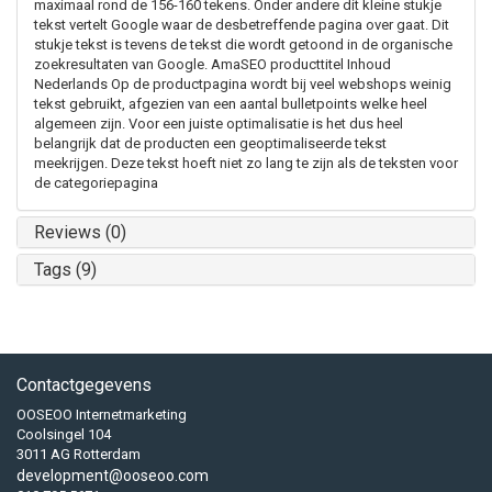
maximaal rond de 156-160 tekens. Onder andere dit kleine stukje
tekst vertelt Google waar de desbetreffende pagina over gaat. Dit
stukje tekst is tevens de tekst die wordt getoond in de organische
zoekresultaten van Google. AmaSEO producttitel Inhoud
Nederlands Op de productpagina wordt bij veel webshops weinig
tekst gebruikt, afgezien van een aantal bulletpoints welke heel
algemeen zijn. Voor een juiste optimalisatie is het dus heel
belangrijk dat de producten een geoptimaliseerde tekst
meekrijgen. Deze tekst hoeft niet zo lang te zijn als de teksten voor
de categoriepagina
Reviews (0)
Tags (9)
Contactgegevens
OOSEOO Internetmarketing
Coolsingel 104
3011 AG Rotterdam
development@ooseoo.com