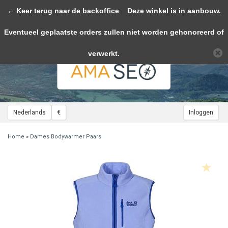
← Keer terug naar de backoffice
Toggle
Deze winkel is in aanbouw.
navigation
Eventueel geplaatste orders zullen niet worden gehonoreerd of
Wij slaan cookies op om onze website te verbeteren. Is dat akkoord?
Ja
Nee
Meer over cookies »
verwerkt.
Nederlands
€
Inloggen
Home
»
Dames Bodywarmer Paars