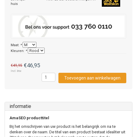
huis
Maat:
*
Kleuren:
*
€46,95
€49,95
Incl. btw
Toevoegen aan winkelwagen
informatie
AmaSEO producttitel
Bij het omschrijven van uw product is het belangrijk om na te
denken over de naam. De titel van een product bestaat idealiter uit