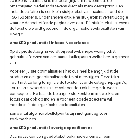
70 tekens. Daarnaast is het belangrijk om te weten dat de
omschrijving Nederlands tevens dient als meta description. Een
meta description is een klein stukje tekst van maximaal rond de
156-160 tekens. Onder andere dit kleine stukje tekst vertelt Google
waar de desbetreffende pagina over gaat. Dit stukje tekst is tevens
de tekst die wordt getoond in de organische zoekresultaten van
Google.
AmaSEO producttitel Inhoud Nederlands
Op de productpagina wordt bij veel webshops weinig tekst
gebruikt, afgezien van een aantal bulletpoints welke heel algemeen
zijn.
Voor een juiste optimalisatie is het dus heel belangrijk dat de
producten een geoptimaliseerde tekst meekrijgen. Deze tekst
hoeft niet zo lang te zijn als de teksten voor de categoriepagina’s,
150 tot 200 woorden is hier voldoende. Ook hier geldt: wees
consequent. Herhaal de belangrijkste zoekterm in de tekst en
focus daar ook op indien je voor een goede zoekterm wil
meedoen in de organische zoekresultaten.
Een aantal algemene bulletpoints zijn niet genoeg voor
zoekmachines.
AmaSEO producttitel overige specificaties
Daarnaast kan een goede tekst ook meewerken aan een