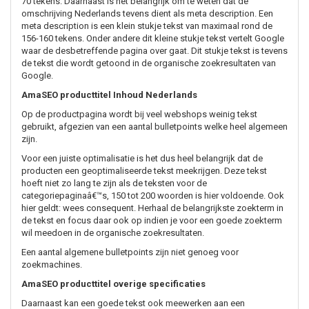
70 tekens. Daarnaast is het belangrijk om te weten dat de
omschrijving Nederlands tevens dient als meta description. Een
meta description is een klein stukje tekst van maximaal rond de
156-160 tekens. Onder andere dit kleine stukje tekst vertelt Google
waar de desbetreffende pagina over gaat. Dit stukje tekst is tevens
de tekst die wordt getoond in de organische zoekresultaten van
Google.
AmaSEO producttitel Inhoud Nederlands
Op de productpagina wordt bij veel webshops weinig tekst
gebruikt, afgezien van een aantal bulletpoints welke heel algemeen
zijn.
Voor een juiste optimalisatie is het dus heel belangrijk dat de
producten een geoptimaliseerde tekst meekrijgen. Deze tekst
hoeft niet zo lang te zijn als de teksten voor de
categoriepaginaâ€™s, 150 tot 200 woorden is hier voldoende. Ook
hier geldt: wees consequent. Herhaal de belangrijkste zoekterm in
de tekst en focus daar ook op indien je voor een goede zoekterm
wil meedoen in de organische zoekresultaten.
Een aantal algemene bulletpoints zijn niet genoeg voor
zoekmachines.
AmaSEO producttitel overige specificaties
Daarnaast kan een goede tekst ook meewerken aan een