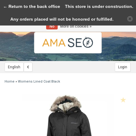
← Return to the back office
Toggle
This store is under construction.
navigation
Any orders placed will not be honored or fulfilled.
Please accept cookies to help us improve this website Is this OK?
Yes
No
More on cookies »
English
€
Login
Home
»
Womens Lined Coat Black