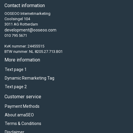
Contact information
OOSEOO Internetmarketing
Coolsingel 104
3011 AG Rotterdam
development@ooseoo.com
010 795 5671
KvK nummer: 24455515
BTW nummer: NL 8205.27.713.B01
More information
Text page 1
Dynamic Remarketing Tag
Text page 2
Customer service
Payment Methods
About amaSEO
Terms & Conditions
Disclaimer