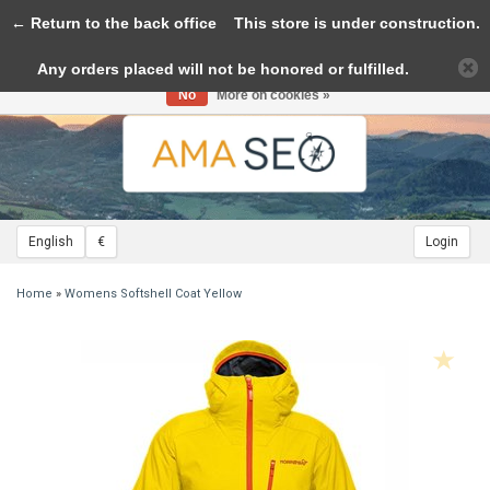
← Return to the back office
Toggle
This store is under construction.
navigation
Any orders placed will not be honored or fulfilled.
Please accept cookies to help us improve this website Is this OK?
Yes
No
More on cookies »
English
€
Login
Home
»
Womens Softshell Coat Yellow