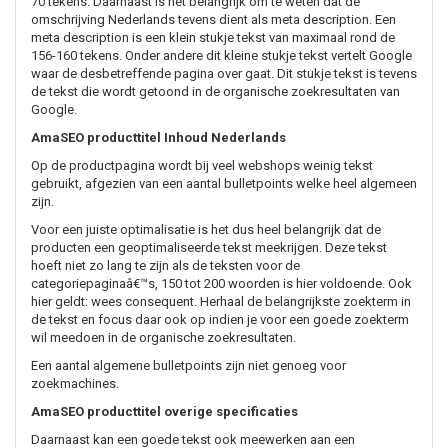
70 tekens. Daarnaast is het belangrijk om te weten dat de
omschrijving Nederlands tevens dient als meta description. Een
meta description is een klein stukje tekst van maximaal rond de
156-160 tekens. Onder andere dit kleine stukje tekst vertelt Google
waar de desbetreffende pagina over gaat. Dit stukje tekst is tevens
de tekst die wordt getoond in de organische zoekresultaten van
Google.
AmaSEO producttitel Inhoud Nederlands
Op de productpagina wordt bij veel webshops weinig tekst
gebruikt, afgezien van een aantal bulletpoints welke heel algemeen
zijn.
Voor een juiste optimalisatie is het dus heel belangrijk dat de
producten een geoptimaliseerde tekst meekrijgen. Deze tekst
hoeft niet zo lang te zijn als de teksten voor de
categoriepaginaâ€™s, 150 tot 200 woorden is hier voldoende. Ook
hier geldt: wees consequent. Herhaal de belangrijkste zoekterm in
de tekst en focus daar ook op indien je voor een goede zoekterm
wil meedoen in de organische zoekresultaten.
Een aantal algemene bulletpoints zijn niet genoeg voor
zoekmachines.
AmaSEO producttitel overige specificaties
Daarnaast kan een goede tekst ook meewerken aan een