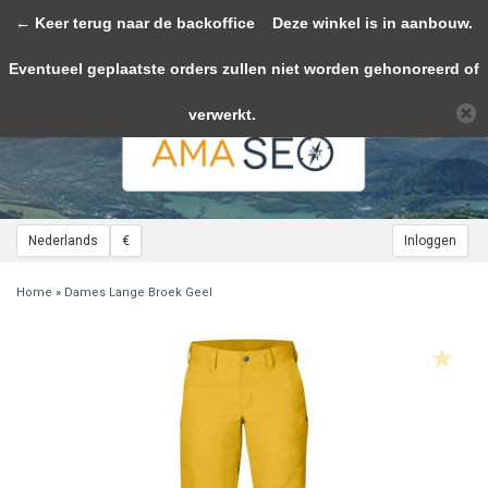
← Keer terug naar de backoffice
Toggle
Deze winkel is in aanbouw.
navigation
Eventueel geplaatste orders zullen niet worden gehonoreerd of
Wij slaan cookies op om onze website te verbeteren. Is dat akkoord?
Ja
Nee
Meer over cookies »
verwerkt.
Nederlands
€
Inloggen
Home
»
Dames Lange Broek Geel