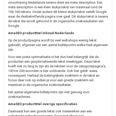
omschrijving Nederlands tevens dient als meta description. Een
meta description is een klein stukje tekst van maximaal rond de
156-160 tekens. Onder andere dit kleine stukje tekst vertelt Google
waar de desbetreffende pagina over gaat. Dit stukje tekst is tevens
de tekst die wordt getoond in de organische zoekresultaten van
Google.
AmaSEO producttitel Inhoud Nederlands
Op de productpagina wordt bij veel webshops weinig tekst
gebruikt, afgezien van een aantal bulletpoints welke heel algemeen
zijn.
Voor een juiste optimalisatie is het dus heel belangrijk dat de
producten een geoptimaliseerde tekst meekrijgen. Deze tekst
hoeft niet zo lang te zijn als de teksten voor de categoriepagina’s,
150 tot 200 woorden is hier voldoende. Ook hier geldt: wees
consequent. Herhaal de belangrijkste zoekterm in de tekst en
focus daar ook op indien je voor een goede zoekterm wil
meedoen in de organische zoekresultaten.
Een aantal algemene bulletpoints zijn niet genoeg voor
zoekmachines.
AmaSEO producttitel overige specificaties
Daarnaast kan een goede tekst ook meewerken aan een
verbeterde gebruikerservaring. Door niet alleen een