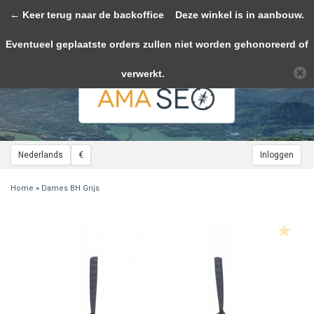
← Keer terug naar de backoffice
Toggle
Deze winkel is in aanbouw.
navigation
Eventueel geplaatste orders zullen niet worden gehonoreerd of
Wij slaan cookies op om onze website te verbeteren. Is dat akkoord?
Ja
Nee
Meer over cookies »
verwerkt.
Nederlands
€
Inloggen
Home
»
Dames BH Grijs