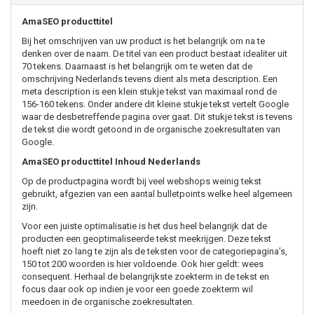
AmaSEO producttitel
Bij het omschrijven van uw product is het belangrijk om na te
denken over de naam. De titel van een product bestaat idealiter uit
70 tekens. Daarnaast is het belangrijk om te weten dat de
omschrijving Nederlands tevens dient als meta description. Een
meta description is een klein stukje tekst van maximaal rond de
156-160 tekens. Onder andere dit kleine stukje tekst vertelt Google
waar de desbetreffende pagina over gaat. Dit stukje tekst is tevens
de tekst die wordt getoond in de organische zoekresultaten van
Google.
AmaSEO producttitel Inhoud Nederlands
Op de productpagina wordt bij veel webshops weinig tekst
gebruikt, afgezien van een aantal bulletpoints welke heel algemeen
zijn.
Voor een juiste optimalisatie is het dus heel belangrijk dat de
producten een geoptimaliseerde tekst meekrijgen. Deze tekst
hoeft niet zo lang te zijn als de teksten voor de categoriepagina’s,
150 tot 200 woorden is hier voldoende. Ook hier geldt: wees
consequent. Herhaal de belangrijkste zoekterm in de tekst en
focus daar ook op indien je voor een goede zoekterm wil
meedoen in de organische zoekresultaten.