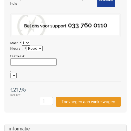
huis
Maat:
*
Kleuren:
*
test veld:
:
€21,95
Incl. btw
Toevoegen aan winkelwagen
informatie