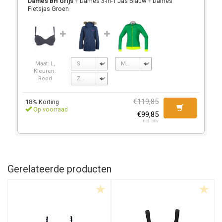
Dames BH Grijs
+
Dames 3-in-1 Jas Blauw
+
Dames
Fietsjas Groen
Maat: L,
Kleuren:
Rood
€119,85
18% Korting
Op voorraad
€99,85
Incl. btw
Gerelateerde producten