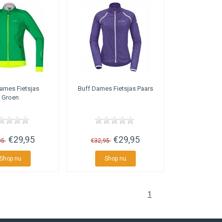
ames Fietsjas
Buff
Dames Fietsjas Paars
Groen
€29,95
€29,95
95
€32,95
Shop nu
Shop nu
1