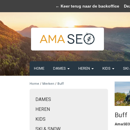
Wij slaan coo
← Keer terug naar de backoffice
Deze 
HOME
DAMES
HEREN
KIDS
SKI
Home
/
Merken
/
Buff
DAMES
HEREN
Buff
KIDS
AmaSEO
SKI & SNOW