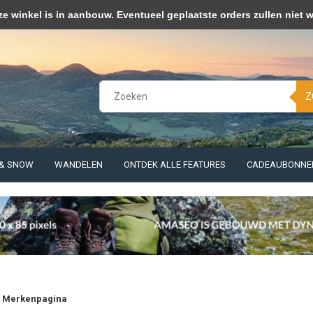
kies op om onze website te verbeteren. Is dat akkoord?
Ja
Nee
Meer 
winkel is in aanbouw. Eventueel geplaatste orders zullen niet 
Z
 & SNOW
WANDELEN
ONTDEK ALLE FEATURES
CADEAUBONNE
 Merkenpagina