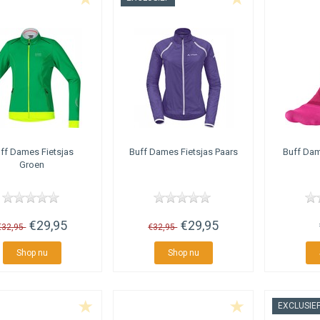
ff
Dames Fietsjas
Buff
Dames Fietsjas Paars
Buff
Dam
Groen
€29,95
€29,95
€32,95
€32,95
Shop nu
Shop nu
EXCLUSIE