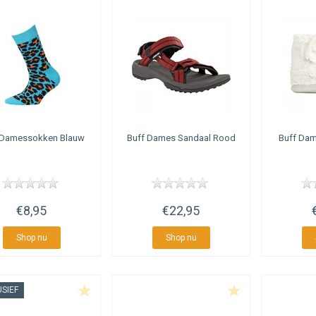
Damessokken Blauw
Buff
Dames Sandaal Rood
Buff
Dame
€8,95
€22,95
Shop nu
Shop nu
SIEF