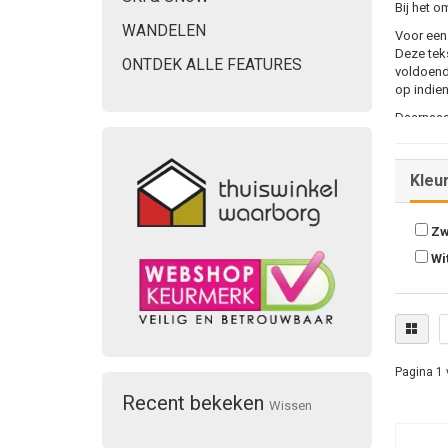
Bij het o
WANDELEN
Voor een 
Deze teks
ONTDEK ALLE FEATURES
voldoende
op indie
Daarnaas
geoptimal
webshop
Kleu
Zw
Wi
Pagina 1 
Recent bekeken
Wissen