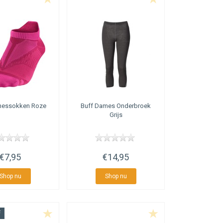
essokken Roze
Buff
Dames Onderbroek
Grijs
€7,95
€14,95
Shop nu
Shop nu
F