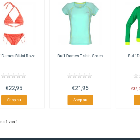
f
Dames Bikini Roze
Buff
Dames T-shirt Groen
Buff
D
€22,95
€21,95
€32,
Shop nu
Shop nu
na 1 van 1