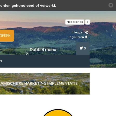
over cookies »
worden gehonoreerd of verwerkt.
Nederlands
€
Inloggen
OEKEN
Registreren
0
N