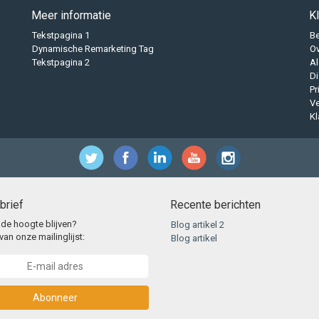
Meer informatie
K
Tekstpagina 1
B
Dynamische Remarketing Tag
O
Tekstpagina 2
A
Di
Pr
Ve
Kl
brief
Recente berichten
 de hoogte blijven?
Blog artikel 2
van onze mailinglijst:
Blog artikel
Abonneer