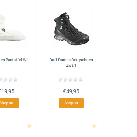
s Pantoffel Wit
Buff
Dames Bergschoen
Zwart
€19,95
€49,95
Shop nu
Shop nu