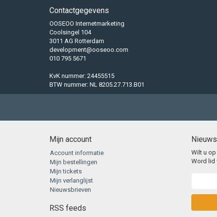
Contactgegevens
OOSEOO Internetmarketing
Coolsingel 104
3011 AG Rotterdam
development@ooseoo.com
010 795 5671
KvK nummer: 24455515
BTW nummer: NL 8205.27.713.B01
Mijn account
Nieuws
Wilt u op
Account informatie
Word lid 
Mijn bestellingen
Mijn tickets
Mijn verlanglijst
Nieuwsbrieven
RSS feeds