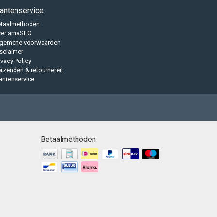
lantenservice
etaalmethoden
ver amaSEO
lgemene voorwaarden
sclaimer
ivacy Policy
rzenden & retourneren
antenservice
Betaalmethoden