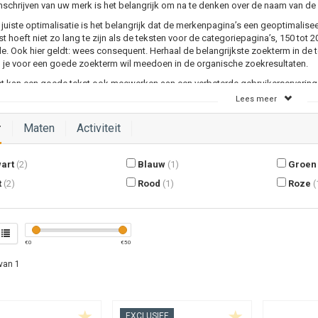
mschrijven van uw merk is het belangrijk om na te denken over de naam van de
juiste optimalisatie is het belangrijk dat de merkenpagina’s een geoptimalise
t hoeft niet zo lang te zijn als de teksten voor de categoriepagina’s, 150 tot 
. Ook hier geldt: wees consequent. Herhaal de belangrijkste zoekterm in de 
n je voor een goede zoekterm wil meedoen in de organische zoekresultaten.
t kan een goede tekst ook meewerken aan een verbeterde gebruikerservaring. 
iseerde maar ook een leuke tekst te schrijven krijgen bezoekers meer feelin
Lees meer
.
r
Maten
Activiteit
art
(2)
Blauw
(1)
Groen
t
(2)
Rood
(1)
Roze
(
€
0
€
50
van 1
EXCLUSIEF