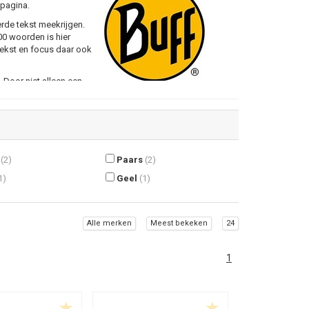
 pagina.
erde tekst meekrijgen.
200 woorden is hier
tekst en focus daar ook
Door niet alleen een
g met het merk en jouw
(2)
Paars
(2)
1)
Geel
(1)
Alle merken
Meest bekeken
24
1