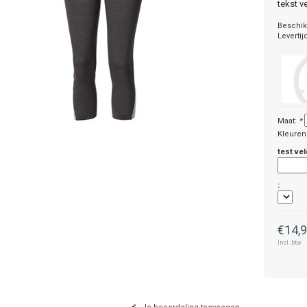
tekst v
Beschik
Levertij
Maat:
*
Kleuren
test vel
:
€14,
Incl. btw