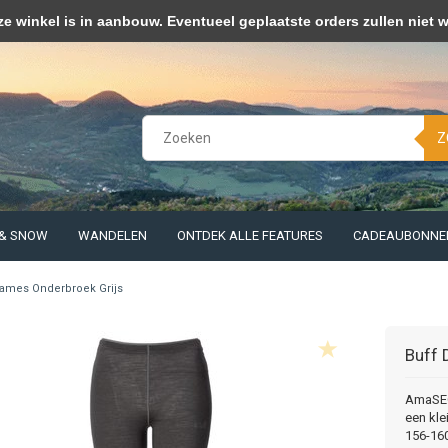
kies op om onze website te verbeteren. Is dat akkoord?
Ja
Nee
Meer 
winkel is in aanbouw. Eventueel geplaatste orders zullen niet 
Z
 & SNOW
WANDELEN
ONTDEK ALLE FEATURES
CADEAUBONNE
ames Onderbroek Grijs
Buff
AmaSEO 
een kle
156-160