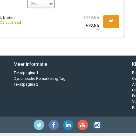
€112,85
% Korting
Op voorraad
€92,85
Incl. btw
Meer informatie
K
Tekstpagina 1
B
Dynamische Remarketing Tag
O
Tekstpagina 2
A
Di
Pr
Ve
Kl