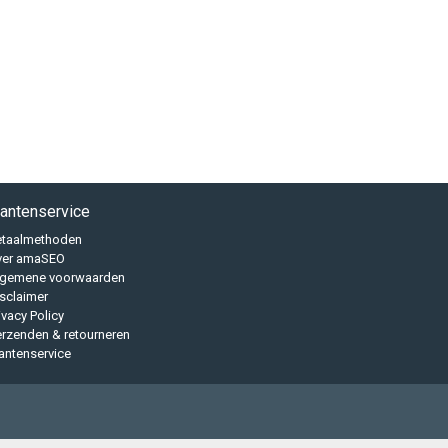
lantenservice
etaalmethoden
ver amaSEO
lgemene voorwaarden
sclaimer
ivacy Policy
rzenden & retourneren
antenservice