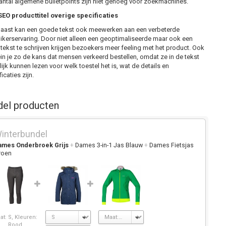
antal algemene bulletpoints zijn niet genoeg voor zoekmachines.
O producttitel overige specificaties
aast kan een goede tekst ook meewerken aan een verbeterde
ikerservaring. Door niet alleen een geoptimaliseerde maar ook een
 tekst te schrijven krijgen bezoekers meer feeling met het product. Ook
ein je zo de kans dat mensen verkeerd bestellen, omdat ze in de tekst
ijk kunnen lezen voor welk toestel het is, wat de details en
icaties zijn.
del producten
interbundel
ames Onderbroek Grijs
+
Dames 3-in-1 Jas Blauw
+
Dames Fietsjas
roen
at: S, Kleuren:
Rood