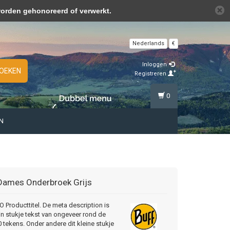
over cookies »
worden gehonoreerd of verwerkt.
Nederlands
€
Inloggen
OEKEN
Registreren
0
N
Dames Onderbroek Grijs
Producttitel. De meta description is
in stukje tekst van ongeveer rond de
 tekens. Onder andere dit kleine stukje