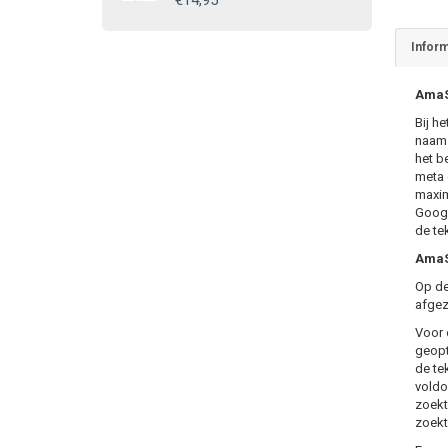
€14,95
Inform
AmaS
Bij h
naam. 
het b
meta 
maxim
Googl
de te
AmaS
Op de
afgez
Voor 
geopt
de te
voldo
zoekt
zoekt