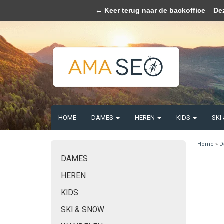
Wij slaan coo
← Keer terug naar de backoffice
Deze 
HOME
DAMES
HEREN
KIDS
SKI
Home
»
D
DAMES
HEREN
KIDS
SKI & SNOW