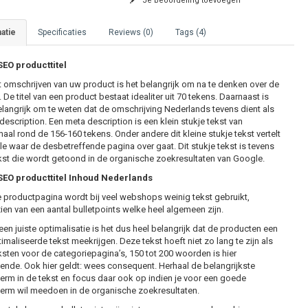
Je beoordeling toevoegen
atie
Specificaties
Reviews (0)
Tags (4)
EO producttitel
et omschrijven van uw product is het belangrijk om na te denken over de
De titel van een product bestaat idealiter uit 70 tekens. Daarnaast is
elangrijk om te weten dat de omschrijving Nederlands tevens dient als
description. Een meta description is een klein stukje tekst van
aal rond de 156-160 tekens. Onder andere dit kleine stukje tekst vertelt
e waar de desbetreffende pagina over gaat. Dit stukje tekst is tevens
kst die wordt getoond in de organische zoekresultaten van Google.
EO producttitel Inhoud Nederlands
 productpagina wordt bij veel webshops weinig tekst gebruikt,
ien van een aantal bulletpoints welke heel algemeen zijn.
een juiste optimalisatie is het dus heel belangrijk dat de producten een
imaliseerde tekst meekrijgen. Deze tekst hoeft niet zo lang te zijn als
ksten voor de categoriepagina’s, 150 tot 200 woorden is hier
ende. Ook hier geldt: wees consequent. Herhaal de belangrijkste
erm in de tekst en focus daar ook op indien je voor een goede
erm wil meedoen in de organische zoekresultaten.