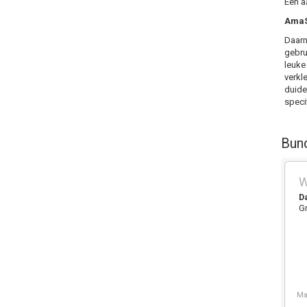
Een a
AmaSE
Daarn
gebru
leuke
verkl
duidel
specif
Bun
W
D
G
Ma