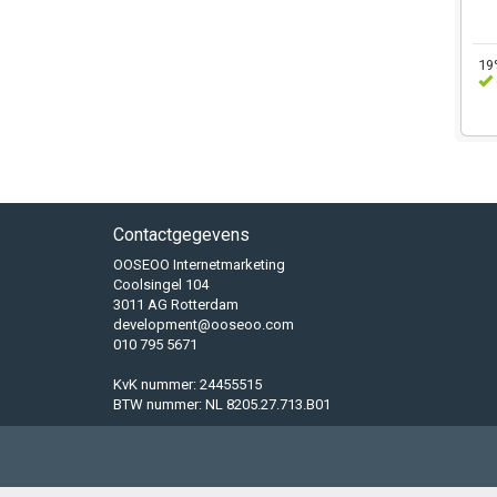
19
Contactgegevens
OOSEOO Internetmarketing
Coolsingel 104
3011 AG Rotterdam
development@ooseoo.com
010 795 5671
KvK nummer: 24455515
BTW nummer: NL 8205.27.713.B01