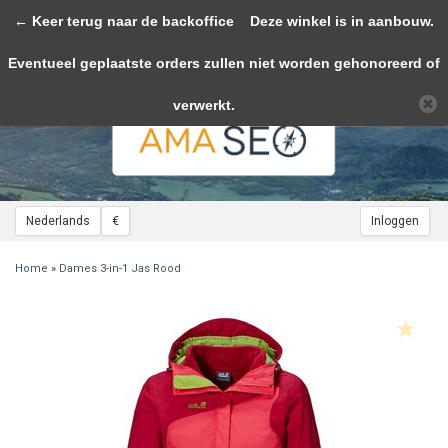
← Keer terug naar de backoffice
Toggle
Deze winkel is in aanbouw.
navigation
Eventueel geplaatste orders zullen niet worden gehonoreerd of
Wij slaan cookies op om onze website te verbeteren. Is dat akkoord?
Ja
Nee
Meer over cookies »
verwerkt.
Nederlands
€
Inloggen
Home
»
Dames 3-in-1 Jas Rood