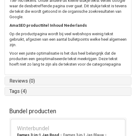
156-160 tekens. Onder andere dit kleine stukje tekst vertelt Google
waar de desbetreffende pagina over gaat. Dit stukje tekst is tevens
de tekst die wordt getoond in de organische zoekresultaten van
Google.
AmaSEO producttitel Inhoud Nederlands
Op de productpagina wordt bij veel webshops weinig tekst
gebruikt, afgezien van een aantal bulletpoints welke heel algemeen
zijn.
Voor een juiste optimalisatie is het dus heel belangrijk dat de
producten een geoptimaliseerde tekst meekrijgen. Deze tekst
hoeft niet zo lang te zijn als de teksten voor de categoriepagina
Reviews (0)
Tags (4)
Bundel producten
Winterbundel
Dames 3-in-1 Jas Rood
+
Dames 3-in-1 Jas Blauw
+