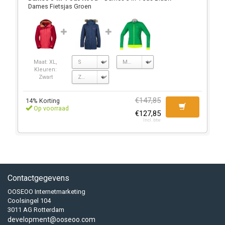
Dames Fietsjas Groen
Maat: XL,
Kleuren:
Zwart
€147,85
14% Korting
Op voorraad
€127,85
Incl. btw
Contactgegevens
OOSEOO Internetmarketing
Coolsingel 104
3011 AG Rotterdam
development@ooseoo.com