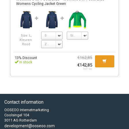
Womens Cycling Jacket Green
Size: L,
Kleuren:
Rood
€162,85
13% Discount
In stock
€142,85
Incl. tax
Contact information
OOSEOO Internetmarketing
Coolsingel 104
3011 AG Rotterdam
development@ooseoo.com