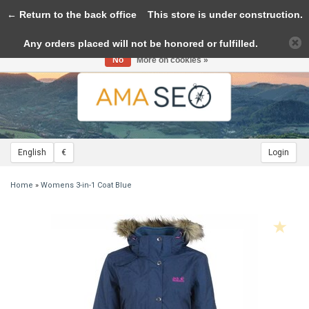
← Return to the back office
Toggle
This store is under construction.
navigation
Any orders placed will not be honored or fulfilled.
Please accept cookies to help us improve this website Is this OK?
Yes
No
More on cookies »
English
€
Login
Home
»
Womens 3-in-1 Coat Blue