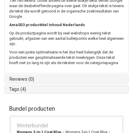
156-160 tekens. Onder andere dit kleine stukje tekst vertelt Google
waar de desbetreffende pagina over gaat. Dit stukje tekst is tevens
de tekst die wordt getoond in de organische zoekresultaten van
Google.
AmaSEO producttitel Inhoud Nederlands
Op de productpagina wordt bij veel webshops weinig tekst
gebruikt, afgezien van een aantal bulletpoints welke heel algemeen
zijn.
Voor een juiste optimalisatie is het dus heel belangrijk dat de
producten een geoptimaliseerde tekst meekrijgen. Deze tekst
hoeft niet zo lang te zijn als de teksten voor de categoriepagina
Reviews (0)
Tags (4)
Bundel producten
Winterbundel
Womens 3-in-1 Coat Blue
+
Womens 3-in-1 Coat Blue
+